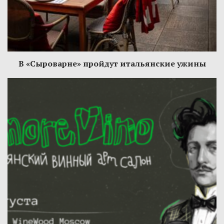
В «Сыроварне» пройдут итальянские ужины