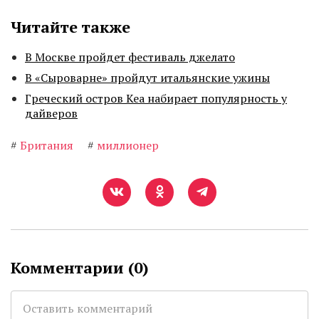
Читайте также
В Москве пройдет фестиваль джелато
В «Сыроварне» пройдут итальянские ужины
Греческий остров Кеа набирает популярность у
дайверов
#
Британия
#
миллионер
Комментарии (
0
)