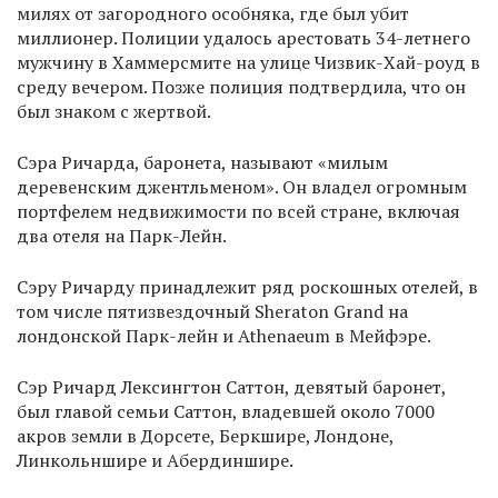
милях от загородного особняка, где был убит
миллионер. Полиции удалось арестовать 34-летнего
мужчину в Хаммерсмите на улице Чизвик-Хай-роуд в
среду вечером. Позже полиция подтвердила, что он
был знаком с жертвой.
Сэра Ричарда, баронета, называют «милым
деревенским джентльменом». Он владел огромным
портфелем недвижимости по всей стране, включая
два отеля на Парк-Лейн.
Сэру Ричарду принадлежит ряд роскошных отелей, в
том числе пятизвездочный Sheraton Grand на
лондонской Парк-лейн и Athenaeum в Мейфэре.
Сэр Ричард Лексингтон Саттон, девятый баронет,
был главой семьи Саттон, владевшей около 7000
акров земли в Дорсете, Беркшире, Лондоне,
Линкольншире и Абердиншире.