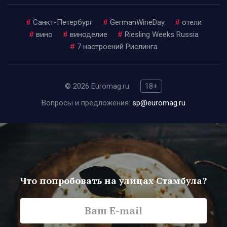
#
Санкт-Петербург
#
GermanWineDay
#
отели
#
вино
#
виноделие
#
Riesling Weeks Russia
#
7 настроений Рислинга
© 2026 Euromag.ru
18+
Вопросы и предложения:
sp@euromag.ru
Что попробовать на улицах Стамбула?