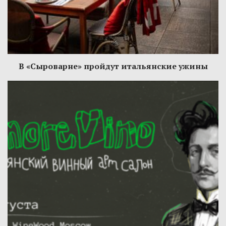
В «Сыроварне» пройдут итальянские ужины