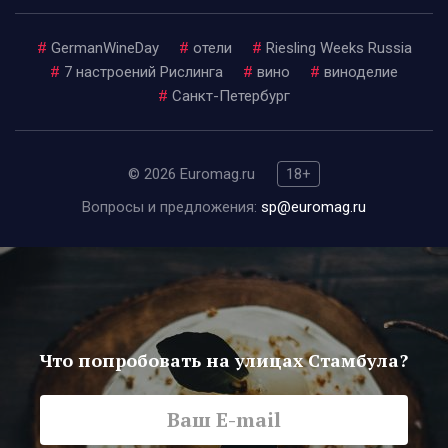
#
GermanWineDay
#
отели
#
Riesling Weeks Russia
#
7 настроений Рислинга
#
вино
#
виноделие
#
Санкт-Петербург
© 2026 Euromag.ru
18+
Вопросы и предложения:
sp@euromag.ru
Что попробовать на улицах Стамбула?