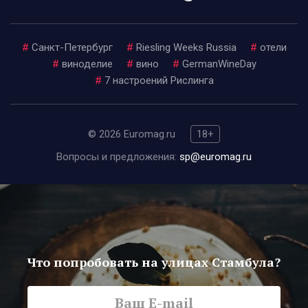
#
Санкт-Петербург
#
Riesling Weeks Russia
#
отели
#
виноделие
#
вино
#
GermanWineDay
#
7 настроений Рислинга
© 2026 Euromag.ru
18+
Вопросы и предложения:
sp@euromag.ru
Что попробовать на улицах Стамбула?