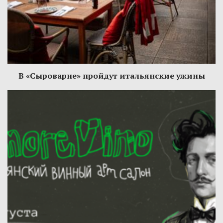
В «Сыроварне» пройдут итальянские ужины