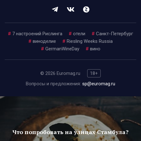
#
7 настроений Рислинга
#
отели
#
Санкт-Петербург
#
виноделие
#
Riesling Weeks Russia
#
GermanWineDay
#
вино
© 2026 Euromag.ru
18+
Вопросы и предложения:
sp@euromag.ru
Что попробовать на улицах Стамбула?