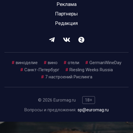
Реклама
Партнеры
Редакция
#
виноделие
#
вино
#
отели
#
GermanWineDay
#
Санкт-Петербург
#
Riesling Weeks Russia
#
7 настроений Рислинга
© 2026 Euromag.ru
18+
Вопросы и предложения:
sp@euromag.ru