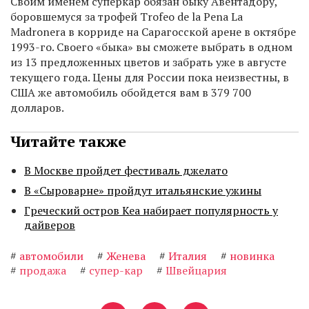
Своим именем суперкар обязан быку Авентадору,
боровшемуся за трофей Trofeo de la Pena La
Madronera в корриде на Сарагосской арене в октябре
1993-го. Своего «быка» вы сможете выбрать в одном
из 13 предложенных цветов и забрать уже в августе
текущего года. Цены для России пока неизвестны, в
США же автомобиль обойдется вам в 379 700
долларов.
Читайте также
В Москве пройдет фестиваль джелато
В «Сыроварне» пройдут итальянские ужины
Греческий остров Кеа набирает популярность у
дайверов
#
автомобили
#
Женева
#
Италия
#
новинка
#
продажа
#
супер-кар
#
Швейцария