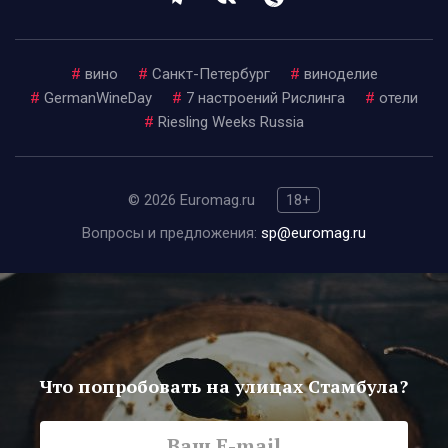
#
вино
#
Санкт-Петербург
#
виноделие
#
GermanWineDay
#
7 настроений Рислинга
#
отели
#
Riesling Weeks Russia
© 2026 Euromag.ru
18+
Вопросы и предложения:
sp@euromag.ru
Что попробовать на улицах Стамбула?