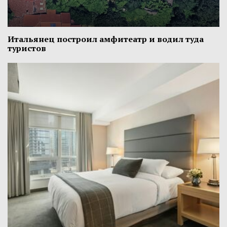
Итальянец построил амфитеатр и водил туда
туристов