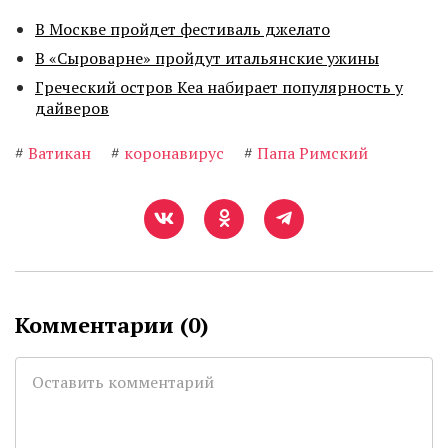
В Москве пройдет фестиваль джелато
В «Сыроварне» пройдут итальянские ужины
Греческий остров Кеа набирает популярность у
дайверов
#
Ватикан
#
коронавирус
#
Папа Римский
Комментарии (
0
)