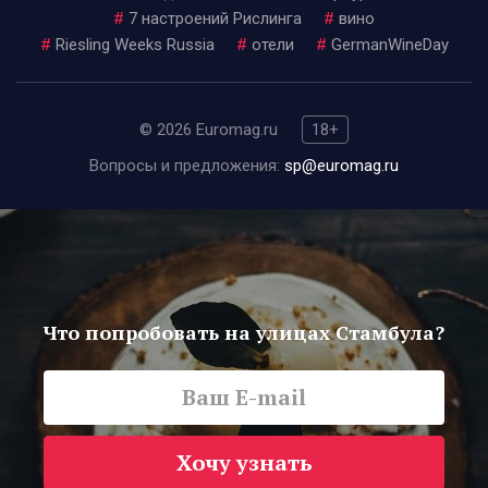
#
7 настроений Рислинга
#
вино
#
Riesling Weeks Russia
#
отели
#
GermanWineDay
© 2026 Euromag.ru
18+
Вопросы и предложения:
sp@euromag.ru
Что попробовать на улицах Стамбула?
Хочу узнать