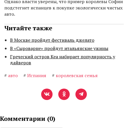
Однако власти уверены, что пример королевы Софии
подстегнет испанцев к покупке экологически чистых
авто.
Читайте также
В Москве пройдет фестиваль джелато
В «Сыроварне» пройдут итальянские ужины
Греческий остров Кеа набирает популярность у
дайверов
#
авто
#
Испания
#
королевская семья
Комментарии (
0
)