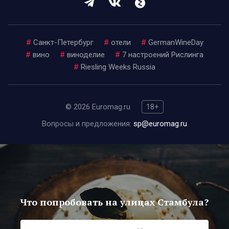
#
Санкт-Петербург
#
отели
#
GermanWineDay
#
вино
#
виноделие
#
7 настроений Рислинга
#
Riesling Weeks Russia
© 2026 Euromag.ru
18+
Вопросы и предложения:
sp@euromag.ru
Что попробовать на улицах Стамбула?