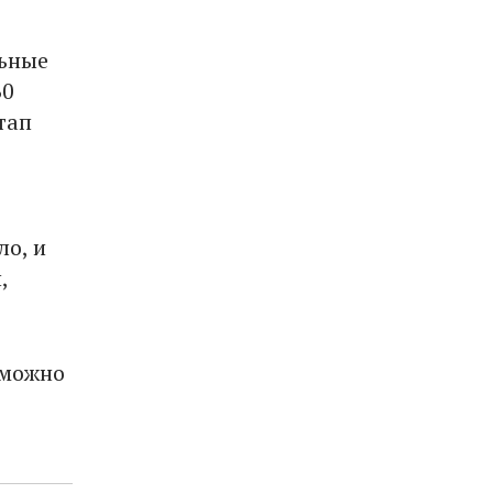
льные
60
тап
ло, и
,
 можно