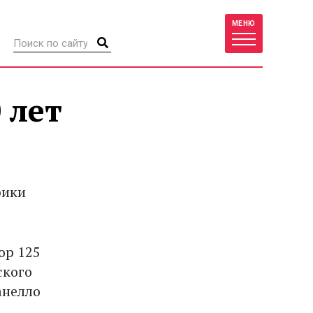
МЕНЮ
 лет
рики
ор 125
ского
анелло