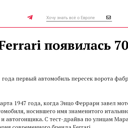
errari появилась 70
7 года первый автомобиль пересек ворота фаб
арта 1947 года, когда Энцо Феррари завел мот
втомобиля, носившего имя знаменитого итальян
 и автогонщика. С тест-драйва по улицам Мар
рия современного бренда Ferrari.