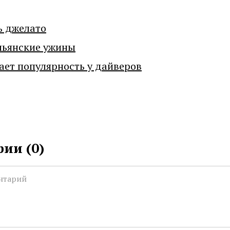
ь джелато
льянские ужины
ает популярность у дайверов
ии (
0
)