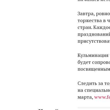
Завтра, ровно
торжества в ч
стран. Каждо
празднований 
присутствоват
Кульминация т
будет сопров
посвященным
Следить за то
на специальн
марта,
www.fe