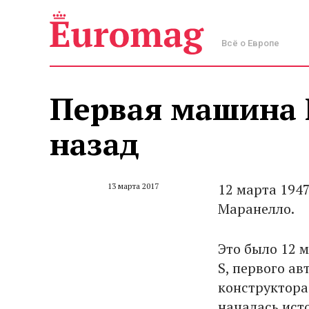
Всё о Европе
Первая машина F
назад
12 марта 194
13 марта 2017
Маранелло.
Это было 12 м
S, первого а
конструктора
началась исто