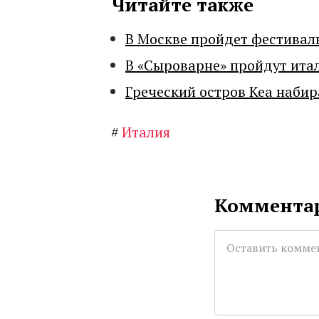
Читайте также
В Москве пройдет фестивал
В «Сыроварне» пройдут ита
Греческий остров Кеа набир
#
Италия
Комментар