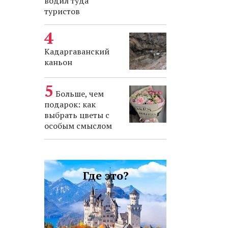
водил туда
туристов
Кадаргаванский
каньон
Больше, чем
подарок: как
выбрать цветы с
особым смыслом
Где это?