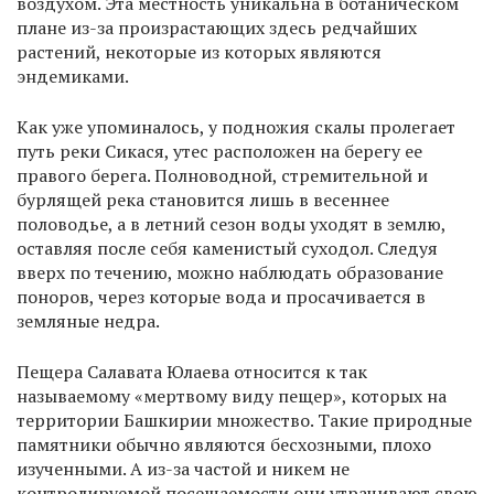
воздухом. Эта местность уникальна в ботаническом
плане из-за произрастающих здесь редчайших
растений, некоторые из которых являются
эндемиками.
Как уже упоминалось, у подножия скалы пролегает
путь реки Сикася, утес расположен на берегу ее
правого берега. Полноводной, стремительной и
бурлящей река становится лишь в весеннее
половодье, а в летний сезон воды уходят в землю,
оставляя после себя каменистый суходол. Следуя
вверх по течению, можно наблюдать образование
поноров, через которые вода и просачивается в
земляные недра.
Пещера Салавата Юлаева относится к так
называемому «мертвому виду пещер», которых на
территории Башкирии множество. Такие природные
памятники обычно являются бесхозными, плохо
изученными. А из-за частой и никем не
контролируемой посещаемости они утрачивают свою