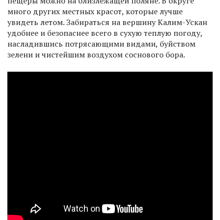
пещеры можно на близлежащей поляне. В округе
много других местных красот, которые лучше
увидеть летом. Забираться на вершину Калим-Ускан
удобнее и безопаснее всего в сухую теплую погоду,
насладившись потрясающими видами, буйством
зелени и чистейшим воздухом соснового бора.