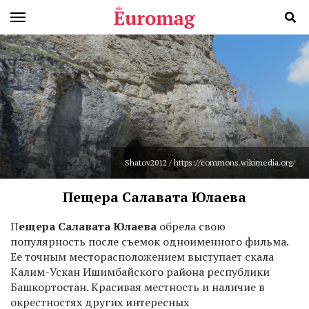
Shatov2012 / https://commons.wikimedia.org/
Пещера Салавата Юлаева
П
ещера Салавата Юлаева
обрела свою
популярность после съемок одноименного фильма.
Ее точным месторасположением выступает скала
Калим-Ускан Ишимбайского района республики
Башкортостан. Красивая местность и наличие в
окрестностях других интересных