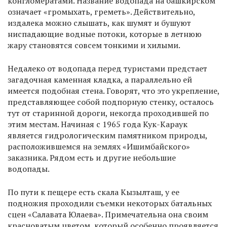
конгломератами. Название водопада на башкирском
означает «громыхать, греметь». Действительно,
издалека можно слышать, как шумят и бушуют
ниспадающие водные потоки, которые в летнюю
жару становятся совсем тонкими и хилыми.
Недалеко от водопада перед туристами предстает
загадочная каменная кладка, а параллельно ей
имеется подобная стена. Говорят, что это укрепление,
представляющее собой подпорную стенку, осталось
тут от старинной дороги, некогда проходившей по
этим местам. Начиная с 1965 года Кук-Караук
является гидрологическим памятником природы,
расположившемся на землях «Ишимбайского»
заказника. Рядом есть и другие небольшие
водопады.
По пути к пещере есть скала Кызылташ, у ее
подножия проходили съемки некоторых батальных
сцен «Салавата Юлаева». Примечательна она своим
красноватым цветом, который особенно проявляется