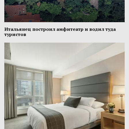
Итальянец построил амфитеатр и водил туда
туристов