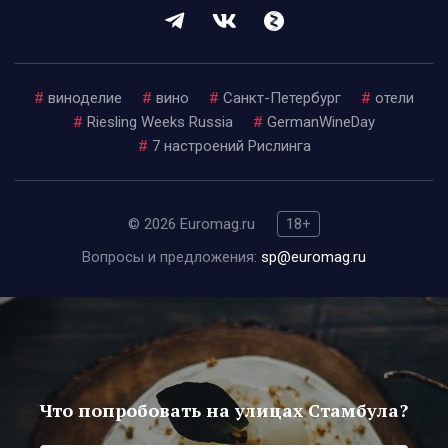
#
виноделие
#
вино
#
Санкт-Петербург
#
отели
#
Riesling Weeks Russia
#
GermanWineDay
#
7 настроений Рислинга
© 2026 Euromag.ru
18+
Вопросы и предложения:
sp@euromag.ru
Что попробовать на улицах Стамбула?