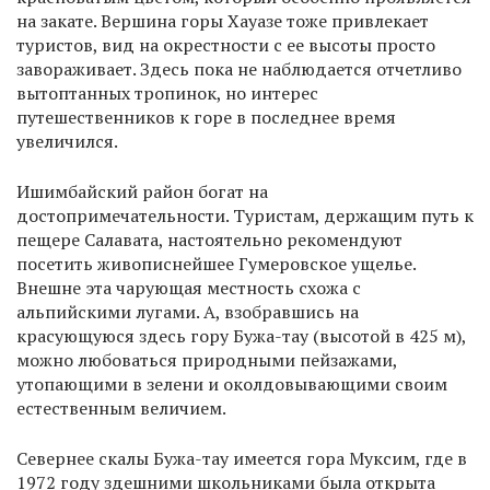
на закате. Вершина горы Хауазе тоже привлекает
туристов, вид на окрестности с ее высоты просто
завораживает. Здесь пока не наблюдается отчетливо
вытоптанных тропинок, но интерес
путешественников к горе в последнее время
увеличился.
Ишимбайский район богат на
достопримечательности. Туристам, держащим путь к
пещере Салавата, настоятельно рекомендуют
посетить живописнейшее Гумеровское ущелье.
Внешне эта чарующая местность схожа с
альпийскими лугами. А, взобравшись на
красующуюся здесь гору Бужа-тау (высотой в 425 м),
можно любоваться природными пейзажами,
утопающими в зелени и околдовывающими своим
естественным величием.
Севернее скалы Бужа-тау имеется гора Муксим, где в
1972 году здешними школьниками была открыта