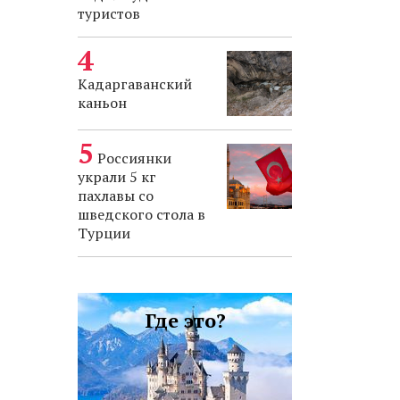
туристов
Кадаргаванский
каньон
Россиянки
украли 5 кг
пахлавы со
шведского стола в
Турции
Где это?