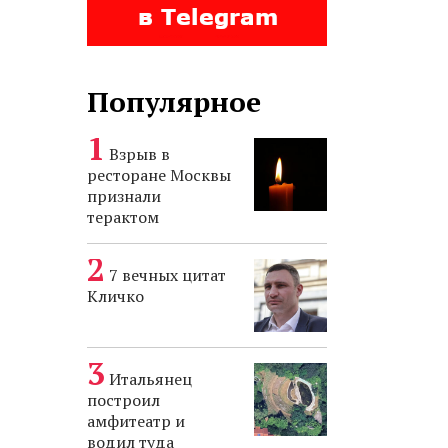
Популярное
Взрыв в
ресторане Москвы
признали
терактом
7 вечных цитат
Кличко
Итальянец
построил
амфитеатр и
водил туда