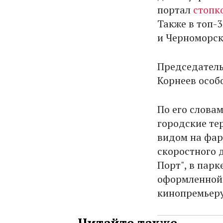
портал
стопк
Также в топ-
и Черноморск
Председатель
Корнеев особ
По его слова
городские те
видом на фар
скоростного 
Порт", в парк
оформленной 
кинопремьеру
Читайте также