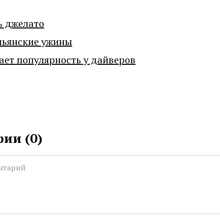
ь джелато
льянские ужины
ает популярность у дайверов
ии (
0
)