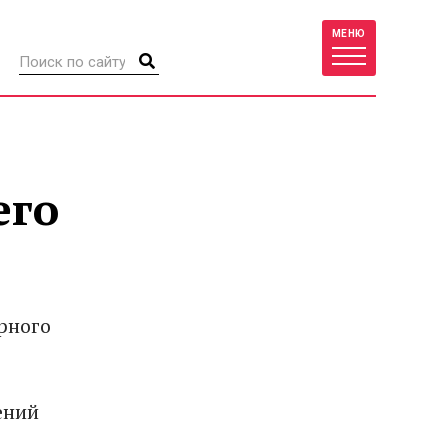
МЕНЮ
его
рного
ений