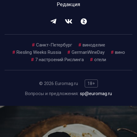
Редакция
#
Санкт-Петербург
#
виноделие
#
Riesling Weeks Russia
#
GermanWineDay
#
вино
#
7 настроений Рислинга
#
отели
© 2026 Euromag.ru
18+
Вопросы и предложения:
sp@euromag.ru