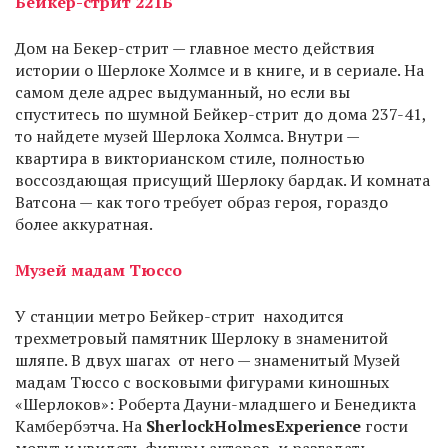
Бейкер-стрит 221Б
Дом на Бекер-стрит — главное место действия
истории о Шерлоке Холмсе и в книге, и в сериале. На
самом деле адрес выдуманный, но если вы
спуститесь по шумной Бейкер-стрит до дома 237-41,
то найдете музей Шерлока Холмса. Внутри —
квартира в викторианском стиле, полностью
воссоздающая присущий Шерлоку бардак. И комната
Ватсона — как того требует образ героя, гораздо
более аккуратная.
Музей мадам Тюссо
У станции метро Бейкер-стрит находится
трехметровый памятник Шерлоку в знаменитой
шляпе. В двух шагах от него — знаменитый Музей
мадам Тюссо с восковыми фигурами киношных
«Шерлоков»: Роберта Дауни-младшего и Бенедикта
Камбербэтча. На
Sherlock
Holmes
Experience
гости