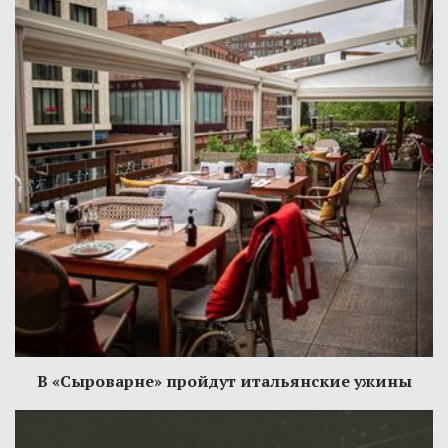
В «Сыроварне» пройдут итальянские ужины