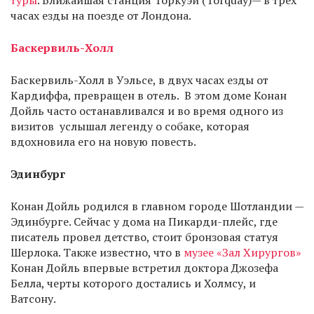
туры
. Ближайшая станция Торкуэй (Torquay)— в трех
часах езды на поезде от Лондона.
Баскервиль-Холл
Баскервиль-Холл в Уэльсе, в двух часах езды от
Кардиффа, превращен в отель. В этом доме Конан
Дойль часто останавливался и во время одного из
визитов услышал легенду о собаке, которая
вдохновила его на новую повесть.
Эдинбург
Конан Дойль родился в главном городе Шотландии —
Эдинбурге. Сейчас у дома на Пикарди-плейс, где
писатель провел детство, стоит бронзовая статуя
Шерлока. Также известно, что в
музее «Зал Хирургов»
Конан Дойль впервые встретил доктора Джозефа
Белла, черты которого достались и Холмсу, и
Ватсону.