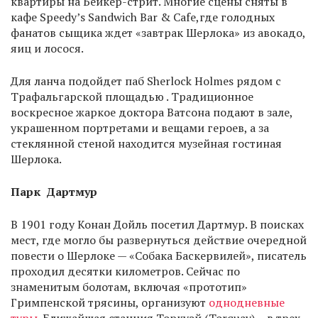
квартиры на Бейкер-стрит. Многие сцены сняты в
кафе Speedy’s Sandwich Bar & Cafe,где голодных
фанатов сыщика ждет «завтрак Шерлока» из авокадо,
яиц и лосося.
Для ланча подойдет паб Sherlock Holmes рядом с
Трафальгарской площадью . Традиционное
воскресное жаркое доктора Ватсона подают в зале,
украшенном портретами и вещами героев, а за
стеклянной стеной находится музейная гостиная
Шерлока.
Парк
Дартмур
В 1901 году Конан Дойль посетил Дартмур. В поисках
мест, где могло бы развернуться действие очередной
повести о Шерлоке — «Собака Баскервилей», писатель
проходил десятки километров. Сейчас по
знаменитым болотам, включая «прототип»
Гримпенской трясины, организуют
однодневные