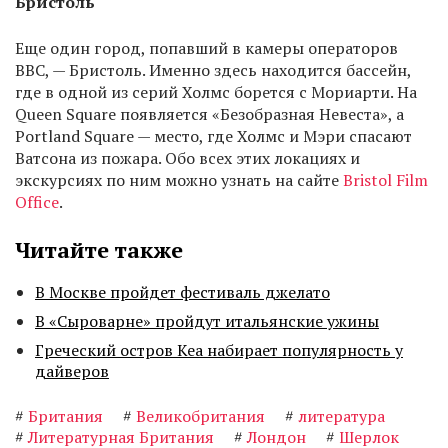
Бристоль
Еще один город, попавший в камеры операторов
BBC, — Бристоль. Именно здесь находится бассейн,
где в одной из серий Холмс борется с Мориарти. На
Queen Square появляется «Безобразная Невеста», а
Portland Square — место, где Холмс и Мэри спасают
Ватсона из пожара. Обо всех этих локациях и
экскурсиях по ним можно узнать на сайте
Bristol Film
Office
.
Читайте также
В Москве пройдет фестиваль джелато
В «Сыроварне» пройдут итальянские ужины
Греческий остров Кеа набирает популярность у
дайверов
#
Британия
#
Великобритания
#
литература
#
Литературная Британия
#
Лондон
#
Шерлок