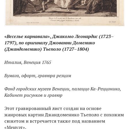
«
Веселье карнавала
»,
Джакомо Леонардис (1723–
1797), по оригиналу Джованни Доменико
(Джандоменико) Тьеполо (1727–1804)
Италия, Венеция 1765
Бумага, офорт, гравюра резцом
Фонд городских музеев Венеции, палаццо Ка-Реццонико,
Кабинет рисунков и гравюр
Этот гравированный лист создан на основе
жанровых картин Джандоменико Тьеполо с похожим
сюжетом и встречается также под названием
«Менуэт».