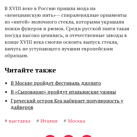
В XVIII веке в Россию пришла мода на
«венецианскую нить»— спиралевидные орнаменты
из «нитей» молочного стекла, которыми украшали
ножки фужеров и рюмок. Среди русской знати такая
посуда высоко ценилась, и отечественные заводы в
конце XVIII века смогли освоить выпуск стекла,
ничуть не уступающего лучшим европейским
образцам.
Читайте также
В Москве пройдет фестиваль джелато
В «Сыроварне» пройдут итальянские ужины
Греческий остров Кеа набирает популярность у
дайверов
#
выставка
#
Италия
#
Москва