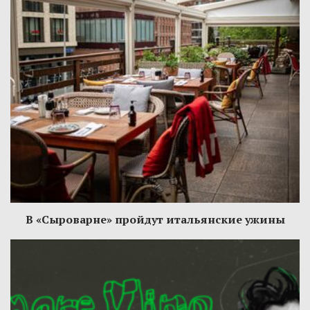
В «Сыроварне» пройдут итальянские ужины