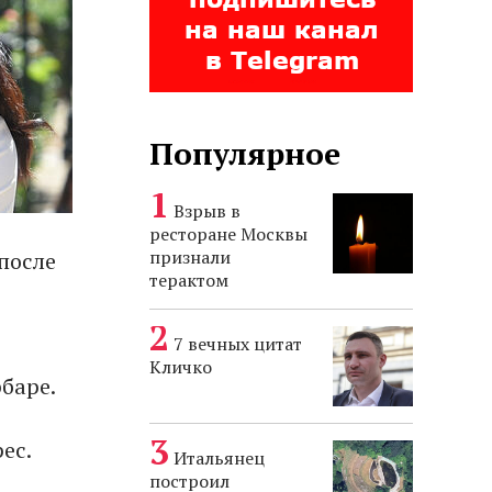
Популярное
Взрыв в
ресторане Москвы
признали
после
терактом
7 вечных цитат
Кличко
рбаре.
ес.
Итальянец
построил