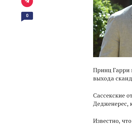
0
Принц Гарри 
выхода сканд
Сассекские о
Дедженерес, 
Известно, чт