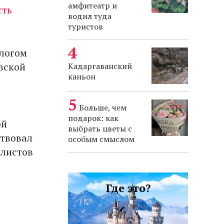
амфитеатр и
сть
водил туда
туристов
алогом
евской
Кадаргаванский
каньон
Больше, чем
подарок: как
ой
выбрать цветы с
ствовал
особым смыслом
алистов
Где это?