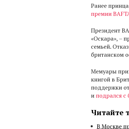
Ранее принца
премии BAFT
Президент BA
«Оскара», – п
семьей. Отка
британском о
Мемуары прин
книгой в Брит
поддержки от 
и
подрался с 
Читайте 
В Москве п