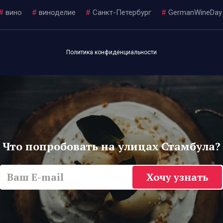
#
вино
#
виноделие
#
Санкт-Петербург
#
GermanWineDay
Политика конфиденциальности
Что попробовать на улицах Стамбула?
Хочу узнать