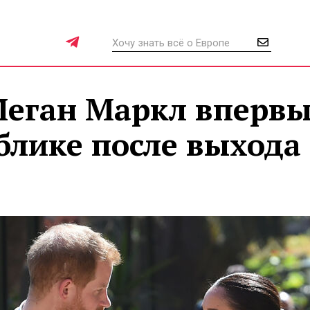
Меган Маркл вперв
блике после выхода