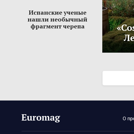
Испанские ученые
нашли необычный
«Co
фрагмент черепа
Ле
О пр