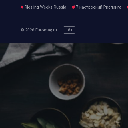
#
Riesling Weeks Russia
#
7 настроений Рислинга
© 2026 Euromag.ru
18+