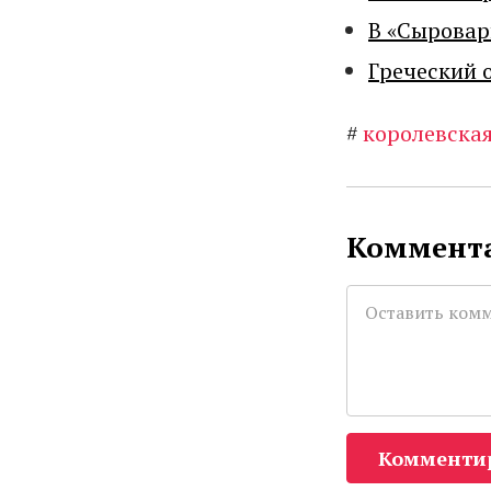
В «Сыровар
Греческий 
#
королевская
Коммента
Комменти