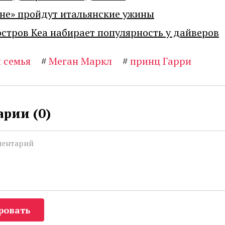
не» пройдут итальянские ужины
остров Кеа набирает популярность у дайверов
 семья
#
Меган Маркл
#
принц Гарри
рии (
0
)
ровать