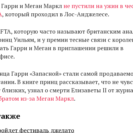
 Гарри и Меган Маркл
не пустили на ужин в че
A
, который проходил в Лос-Анджелесе.
FTA, которую часто называют британским ан
ринц Уильям, и у премии тесные связи с корол
зать Гарри и Меган в приглашении решили в
фисе.
ца Гарри «Запасной» стали самой продаваем
ании. В книге принц рассказывает, что не чув
близких, узнал о смерти Елизаветы II от журн
братом из-за Меган Маркл
.
также
ройдет фестиваль джелато