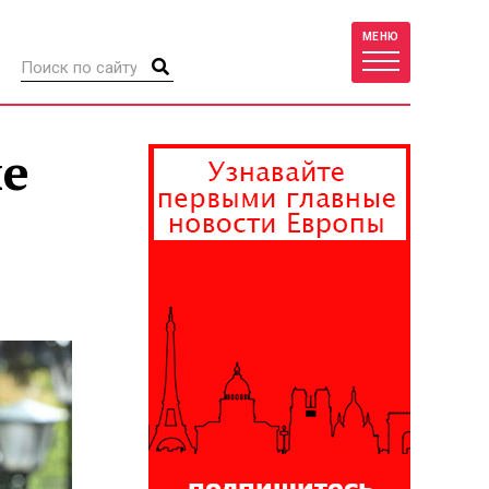
МЕНЮ
ые