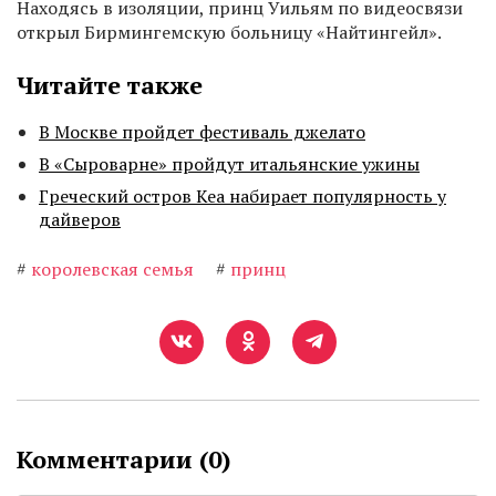
Находясь в изоляции, принц Уильям по видеосвязи
открыл Бирмингемскую больницу «Найтингейл».
Читайте также
В Москве пройдет фестиваль джелато
В «Сыроварне» пройдут итальянские ужины
Греческий остров Кеа набирает популярность у
дайверов
#
королевская семья
#
принц
Комментарии (
0
)