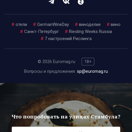
#
отели
#
GermanWineDay
#
виноделие
#
вино
#
Санкт-Петербург
#
Riesling Weeks Russia
#
7 настроений Рислинга
© 2026 Euromag.ru
18+
Вопросы и предложения:
sp@euromag.ru
Что попробовать на улицах Стамбула?