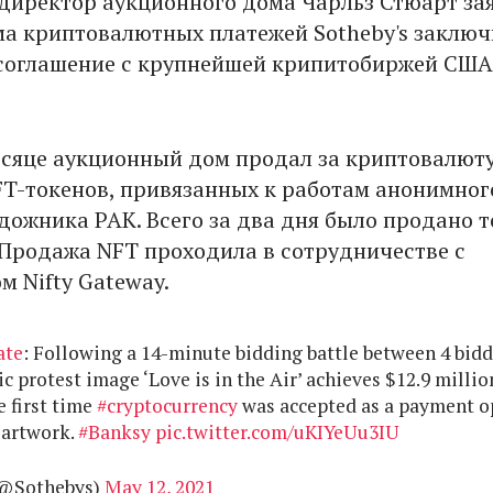
директор аукционного дома Чарльз Стюарт зая
ма криптовалютных платежей Sotheby's заключ
соглашение с крупнейшей крипитобиржей США
сяце аукционный дом продал за криптовалют
T-токенов, привязанных к работам анонимног
дожника PAK. Всего за два дня было продано 
. Продажа NFT проходила в сотрудничестве с
м Nifty Gateway.
ate
: Following a 14-minute bidding battle between 4 bidd
c protest image ‘Love is in the Air’ achieves $12.9 millio
e first time
#cryptocurrency
was accepted as a payment o
l artwork.
#Banksy
pic.twitter.com/uKIYeUu3IU
(@Sothebys)
May 12, 2021