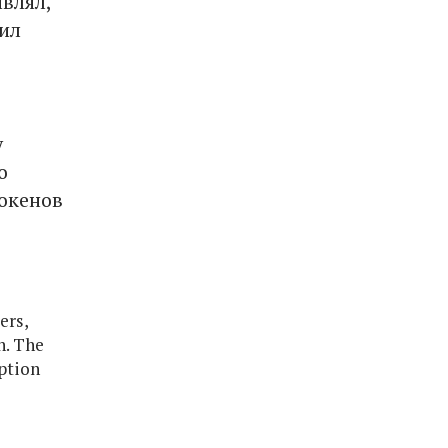
влял,
ил
у
о
токенов
ers,
n. The
ption