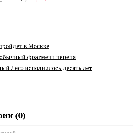
пройдет в Москве
еобычный фрагмент черепа
ный Лес» исполнилось десять лет
ии (
0
)