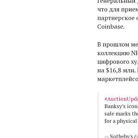
Генеральный 
что для прие
партнерское 
Coinbase.
В прошлом ме
коллекцию NF
цифрового ху
на $16,8 млн
маркетплейсо
#AuctionUpd
Banksy’s iconi
sale marks th
for a physica
— Sotheby's 