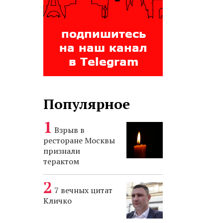
Популярное
Взрыв в
ресторане Москвы
признали
терактом
7 вечных цитат
Кличко