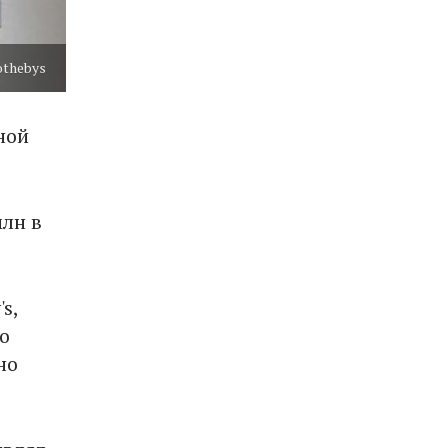
othebys
ной
млн в
s,
о
но