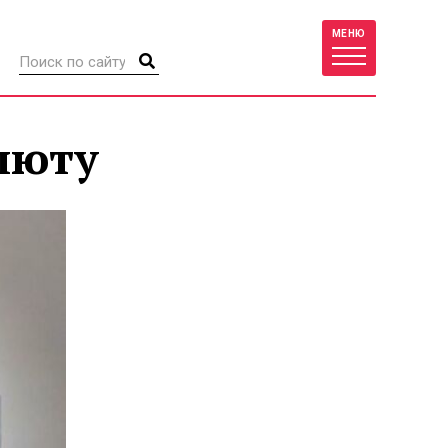
МЕНЮ
люту