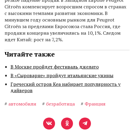
резкое падение продаж в Западной Европе Peugeot
Citroën компенсирует возросшим спросом в странах
с высокими темпами развития экономики. В
минувшем году основным рынком для Peugeot
Citroën за пределами Евросоюза стала Россия, где
продажи концерна увеличились на 10,1%. Следом
идет Китай: рост на 7,2%.
Читайте также
В Москве пройдет фестиваль джелато
В «Сыроварне» пройдут итальянские ужины
Греческий остров Кеа набирает популярность у
дайверов
#
автомобили
#
безработица
#
Франция