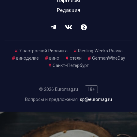
Партнеры
Редакция
#
7 настроений Рислинга
#
Riesling Weeks Russia
#
виноделие
#
вино
#
отели
#
GermanWineDay
#
Санкт-Петербург
© 2026 Euromag.ru
18+
Вопросы и предложения:
sp@euromag.ru