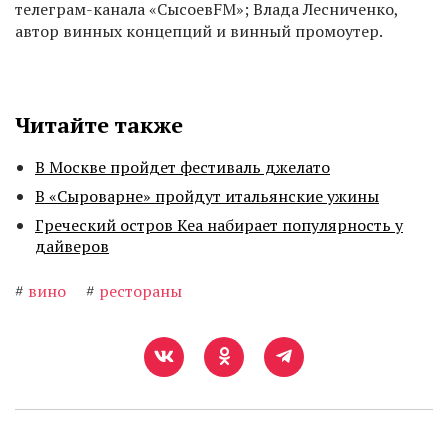
телеграм-канала «СысоевFM»; Влада Лесниченко,
автор винных концепций и винный промоутер.
Читайте также
В Москве пройдет фестиваль джелато
В «Сыроварне» пройдут итальянские ужины
Греческий остров Кеа набирает популярность у
дайверов
#
вино
#
рестораны