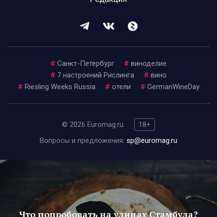
#
Санкт-Петербург
#
виноделие
#
7 настроений Рислинга
#
вино
#
Riesling Weeks Russia
#
отели
#
GermanWineDay
© 2026 Euromag.ru
18+
Вопросы и предложения:
sp@euromag.ru
Что попробовать на улицах Стамбула?