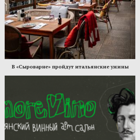
В «Сыроварне» пройдут итальянские ужины