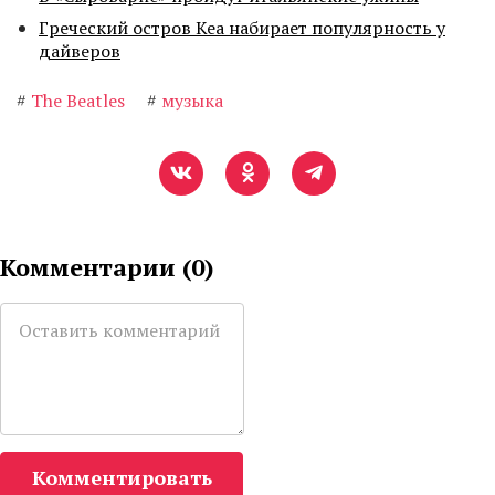
Греческий остров Кеа набирает популярность у
дайверов
#
The Beatles
#
музыка
Комментарии (
0
)
Комментировать