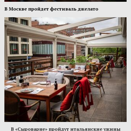
В Москве пройдет фестиваль джелато
В «Сыроварне» пройдут итальянские ужины