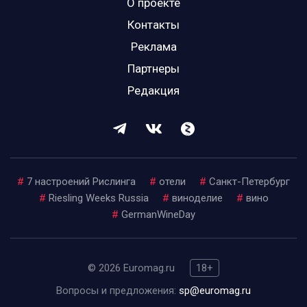
О проекте
Контакты
Реклама
Партнеры
Редакция
#
7 настроений Рислинга
#
отели
#
Санкт-Петербург
#
Riesling Weeks Russia
#
виноделие
#
вино
#
GermanWineDay
© 2026 Euromag.ru
18+
Вопросы и предложения:
sp@euromag.ru