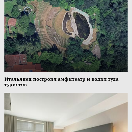
Итальянец построил амфитеатр и водил туда
туристов