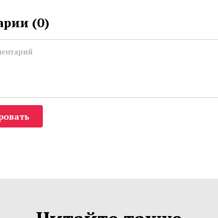
рии (
0
)
ровать