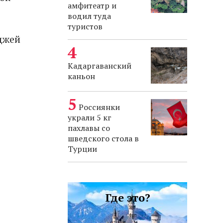
амфитеатр и
водил туда
туристов
джей
Кадаргаванский
каньон
Россиянки
украли 5 кг
пахлавы со
шведского стола в
Турции
Где это?