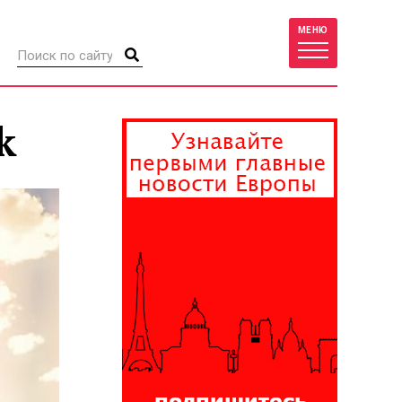
МЕНЮ
k