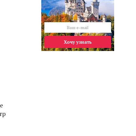
Хочу узнать
е
тр