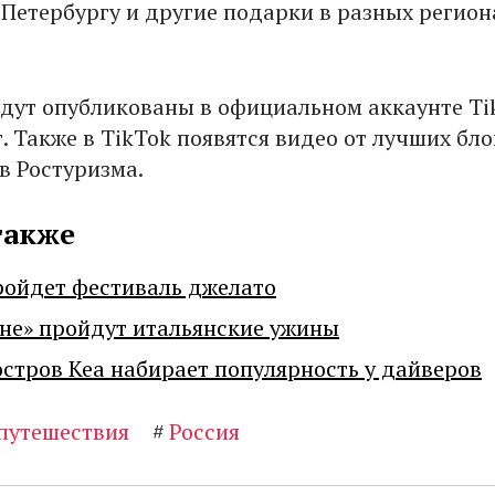
 Петербургу и другие подарки в разных регион
удут опубликованы в официальном аккаунте Ti
г. Также в TikTok появятся видео от лучших бл
в Ростуризма.
также
ройдет фестиваль джелато
не» пройдут итальянские ужины
остров Кеа набирает популярность у дайверов
путешествия
#
Россия