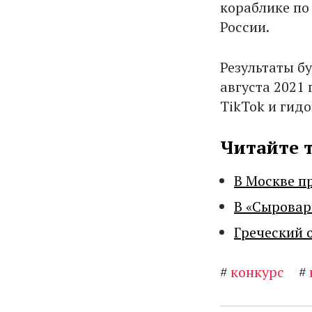
кораблике по
России.
Результаты б
августа 2021 
TikTok и гидо
Читайте 
В Москве п
В «Сыровар
Греческий 
#
конкурс
#