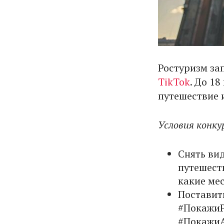
Ростуризм за
TikTok
. До 1
путешествие 
Условия конку
Снять вид
путешеств
какие мес
Поставит
#ПокажиР
#ПокажиА