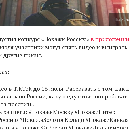
Ilia Sc
пустил конкурс «Покажи Россию»
в приложени
8 июля участники могут снять видео и выиграть
и другие призы.
рса:
ео в TikTok до 18 июля. Рассказать о том, как 
овать по России, какую еду стоит попробовать
та посетить.
ь хэштеги: #ПокажиМоскву #ПокажиПитер
оссию #ПокажиЗолотоеКольцо #ПокажиКавказ
лтай #ПокажиЮгРоссии #ПокажиДальнийВост