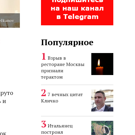
helkanov
Популярное
и
Взрыв в
ресторане Москвы
признали
терактом
круто
7 вечных цитат
 и
Кличко
Итальянец
построил
ок