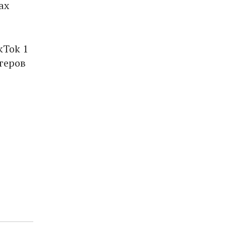
ах
kTok 1
огеров