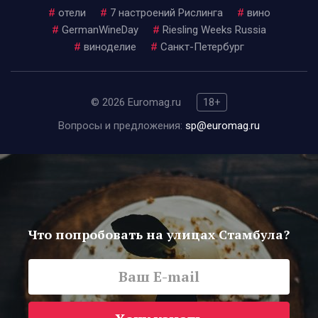
#
отели
#
7 настроений Рислинга
#
вино
#
GermanWineDay
#
Riesling Weeks Russia
#
виноделие
#
Санкт-Петербург
© 2026 Euromag.ru
18+
Вопросы и предложения:
sp@euromag.ru
Что попробовать на улицах Стамбула?