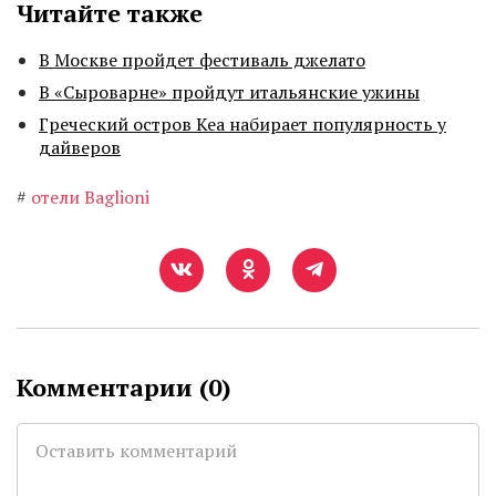
Читайте также
В Москве пройдет фестиваль джелато
В «Сыроварне» пройдут итальянские ужины
Греческий остров Кеа набирает популярность у
дайверов
#
отели Baglioni
Комментарии (
0
)