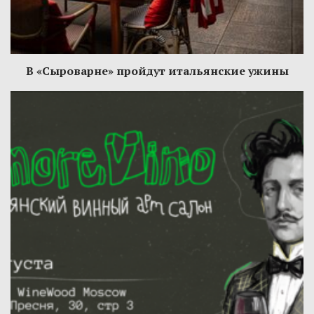
В «Сыроварне» пройдут итальянские ужины