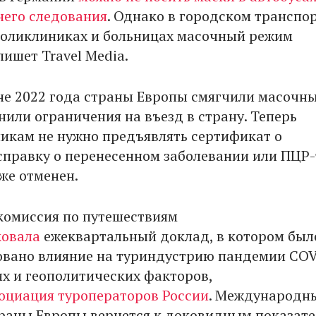
него следования
. Однако в городском транспор
поликлиниках и больницах масочный режим
пишет Travel Media.
не 2022 года страны Европы смягчили масочн
нили ограничения на въезд в страну. Теперь
икам не нужно предъявлять сертификат о
справку о перенесенном заболевании или ПЦР-
же отменен.
комиссия по путешествиям
ковала
ежеквартальный доклад, в котором был
вано влияние на туриндустрию пандемии COV
х и геополитических факторов,
оциация туроператоров России
. Международн
траны Европы вернется к доковидным показат