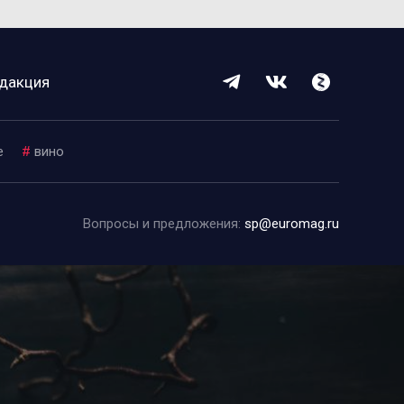
дакция
е
#
вино
Вопросы и предложения:
sp@euromag.ru