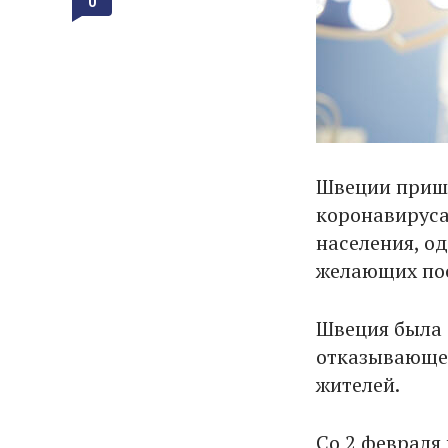
0
Швеции пришл
коронавируса
населения, о
желающих пос
Швеция была 
отказывающей
жителей.
Со 2 февраля