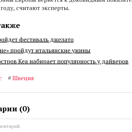
 году, считают эксперты.
также
ройдет фестиваль джелато
не» пройдут итальянские ужины
остров Кеа набирает популярность у дайверов
с
#
Швеция
рии (
0
)