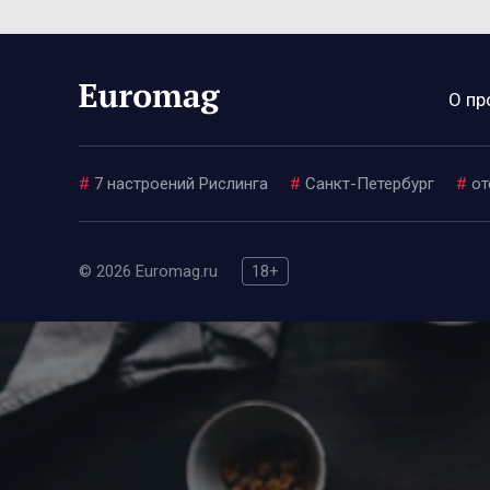
О пр
#
7 настроений Рислинга
#
Санкт-Петербург
#
от
© 2026 Euromag.ru
18+