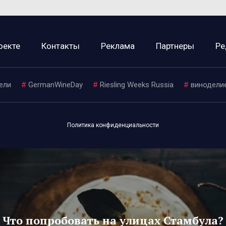
оекте
Контакты
Реклама
Партнеры
Ре
ели
#
GermanWineDay
#
Riesling Weeks Russia
#
винодели
Политика конфиденциальности
Что попробовать на улицах Стамбула?