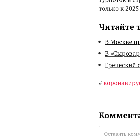
только к 2025
Читайте 
В Москве п
В «Сыровар
Греческий 
#
коронавиру
Коммента