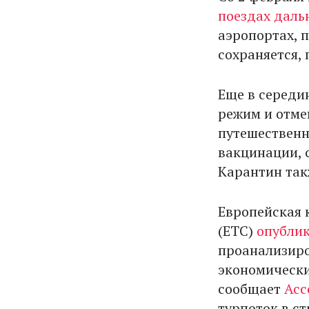
поездах даль
аэропортах, 
сохраняется, 
Еще в середи
режим и отме
путешественн
вакцинации, 
Карантин так
Европейская 
(ETC)
опубли
проанализиро
экономически
сообщает
Асс
турпоток в с