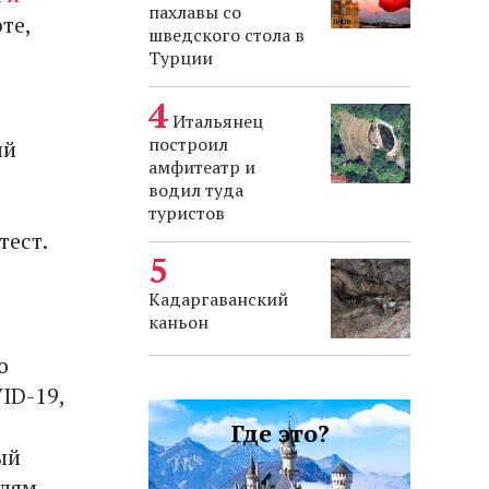
пахлавы со
те,
шведского стола в
Турции
Итальянец
построил
ый
амфитеатр и
водил туда
туристов
тест.
Кадаргаванский
каньон
о
ID-19,
Где это?
ый
елям