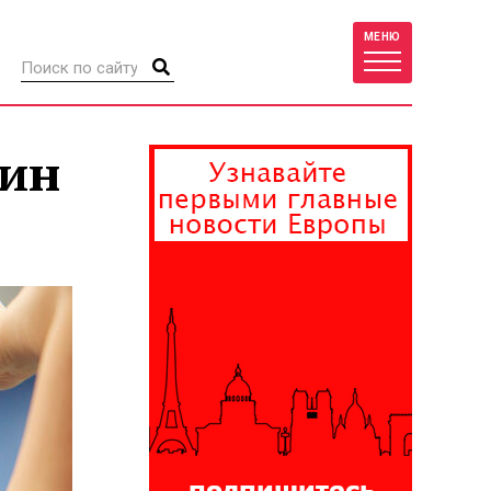
МЕНЮ
цин