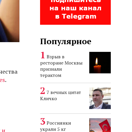
Популярное
Взрыв в
ресторане Москвы
признали
чества
терактом
es
.
7 вечных цитат
Кличко
Россиянки
украли 5 кг
 и