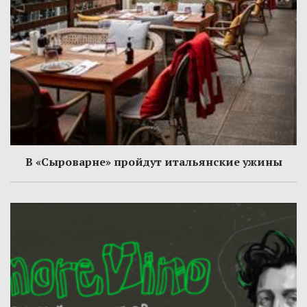
В «Сыроварне» пройдут итальянские ужины