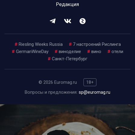
Редакция
#
Riesling Weeks Russia
#
7 настроений Рислинга
#
GermanWineDay
#
виноделие
#
вино
#
отели
#
Санкт-Петербург
© 2026 Euromag.ru
18+
Вопросы и предложения:
sp@euromag.ru