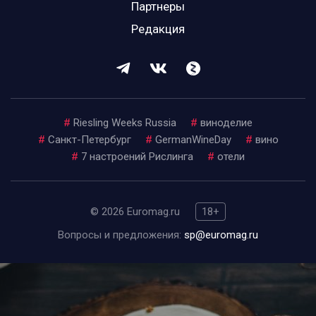
Партнеры
Редакция
#
Riesling Weeks Russia
#
виноделие
#
Санкт-Петербург
#
GermanWineDay
#
вино
#
7 настроений Рислинга
#
отели
© 2026 Euromag.ru
18+
Вопросы и предложения:
sp@euromag.ru