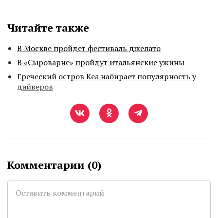
Читайте также
В Москве пройдет фестиваль джелато
В «Сыроварне» пройдут итальянские ужины
Греческий остров Кеа набирает популярность у
дайверов
Комментарии (
0
)