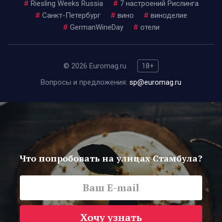
#
Riesling Weeks Russia
#
7 настроений Рислинга
#
Санкт-Петербург
#
вино
#
виноделие
#
GermanWineDay
#
отели
© 2026 Euromag.ru
18+
Вопросы и предложения:
sp@euromag.ru
Что попробовать на улицах Стамбула?
Хочу узнать