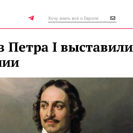
 Петра I выставили
нии