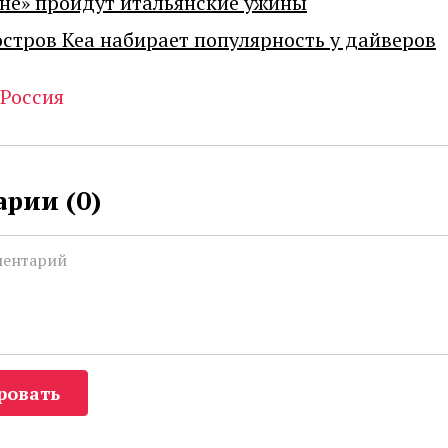
не» пройдут итальянские ужины
остров Кеа набирает популярность у дайверов
Россия
рии (
0
)
ровать