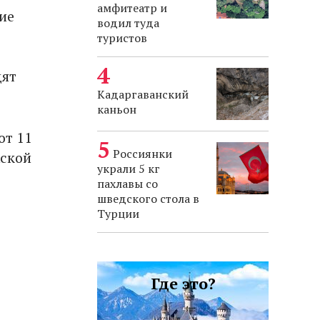
амфитеатр и
ие
водил туда
туристов
дят
Кадаргаванский
каньон
от 11
Россиянки
жской
украли 5 кг
пахлавы со
шведского стола в
Турции
Где это?