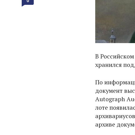
0
В Российском
хранился под
По информац
документ выс
Autograph Auc
лоте появила
архивариусов
архиве докум