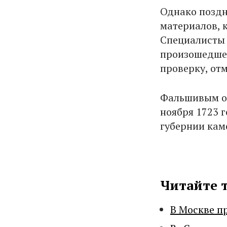
Однако поздн
материалов, 
Специалисты 
произошедшем
проверку, отм
Фальшивым ок
ноября 1723 
губернии каме
Читайте 
В Москве п