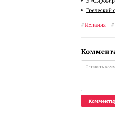
В «Сыровар
Греческий 
#
Испания
#
Коммента
Комменти