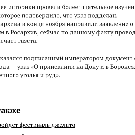
ее историки провели более тщательное изучен
которое подтвердило, что указ подделан.
архива в конце ноября направили заявление о
 в Росархив, сейчас по данному факту прово
ечает газета.
азался подписанный императором документ 
года — указ «О приискании на Дону и в Вороне
нного уголья и руд».
также
ройдет фестиваль джелато