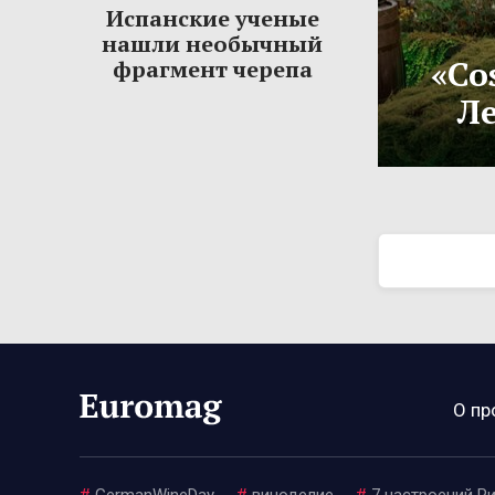
Испанские ученые
нашли необычный
«Co
фрагмент черепа
Ле
О пр
#
GermanWineDay
#
виноделие
#
7 настроений Р