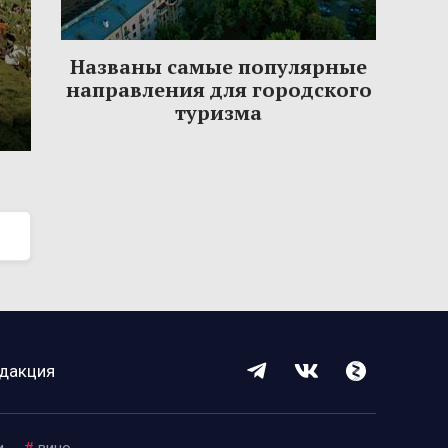
Названы самые популярные
направления для городского
туризма
дакция
и
#
вино