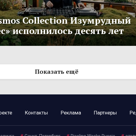
smos Collection Изумрудный
с» исполнилось десять лет
Показать ещё
оекте
Контакты
Реклама
Партнеры
Ре
ислинга
#
Санкт-Петербург
#
Riesling Weeks Russia
#
отел