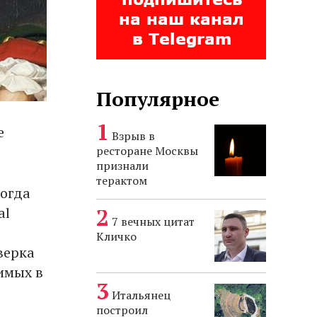
Популярное
е
Взрыв в
ресторане Москвы
признали
терактом
когда
al
7 вечных цитат
Кличко
верка
имых в
Итальянец
построил