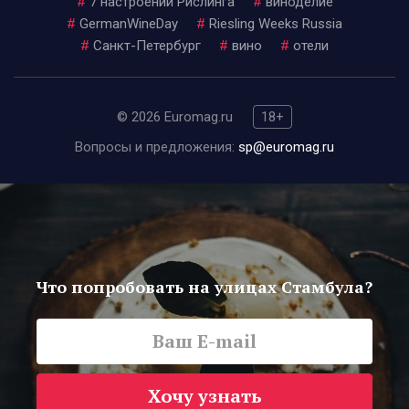
#
7 настроений Рислинга
#
виноделие
#
GermanWineDay
#
Riesling Weeks Russia
#
Санкт-Петербург
#
вино
#
отели
© 2026 Euromag.ru
18+
Вопросы и предложения:
sp@euromag.ru
Что попробовать на улицах Стамбула?
Хочу узнать