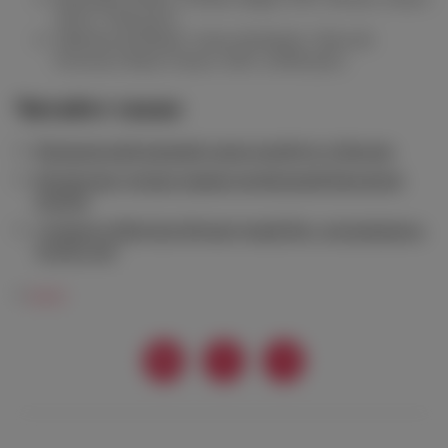
2016 (7500 руб.)
Château du Rouët, Coeur du Rouët, Côtes de
Provence Rosé, France 2021 (4500 руб.)
Читайте также
Итальянский винный салон пройдет в Москве
Испанские ученые нашли необычный фрагмент
черепа
«Cosmos Collection Изумрудный Лес» исполнилось
десять лет
#
вино