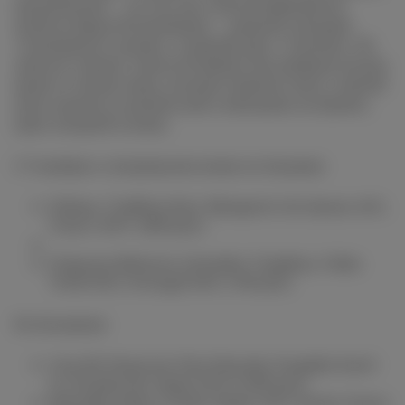
предложение — на этот раз списком фаворитов
делится Дарья Яструбицкая — диджей, ведущая
«Серебряного дождя» и давний друг «Стрелки». Из
запасов сомелье Алексея Кашина она выбрала легкие,
яркие и свежие вина, которые приятно пить в любой
день недели за ужином или в выходные на бранче,
даже поздней осенью.
С 9 ноября в специальном меню по бокалам:
Delmas, Tradition Brut, Blanquette de Limoux AOC,
France 2019 (800 руб.)
Pequenos Rebentos Alvarinho-Trajadura, Vinho
Verde DOC, Portugal 2021 (700 руб.)
По бутылкам:
Cava Els Vinyerons Vins Naturals, Pregadeu Xarel-
lo, Penedes DO, Spain 2019 (5200 руб.)
Renardat-Fâche, Cerdon, Bugey AOC, Savoie, France