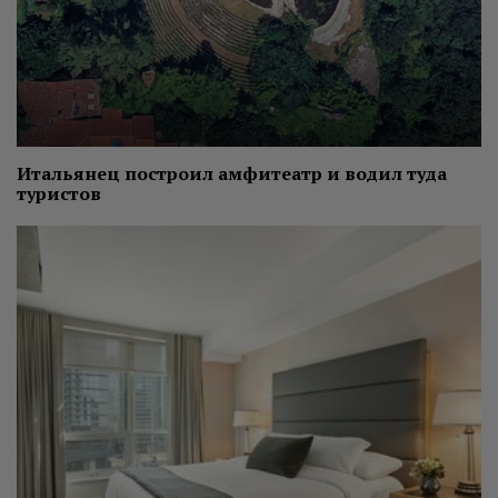
Итальянец построил амфитеатр и водил туда
туристов