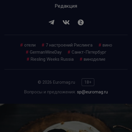
Редакция
#
отели
#
7 настроений Рислинга
#
вино
#
GermanWineDay
#
Санкт-Петербург
#
Riesling Weeks Russia
#
виноделие
© 2026 Euromag.ru
18+
Вопросы и предложения:
sp@euromag.ru