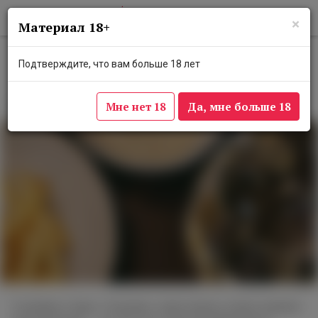
×
Материал 18+
В баре «Стрелка» появилось новое
Подтверждите, что вам больше 18 лет
винное предложение
9 ноября 2022
Мне нет 18
Да, мне больше 18
9 ноября в баре «Стрелка» запустилось новое винное