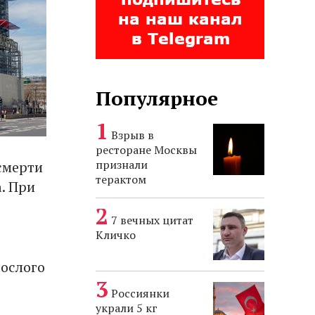
Популярное
Взрыв в
ресторане Москвы
признали
смерти
терактом
. При
7 вечных цитат
Кличко
рослого
Россиянки
украли 5 кг