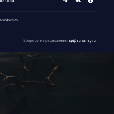
дакция
anWineDay
Вопросы и предложения:
sp@euromag.ru