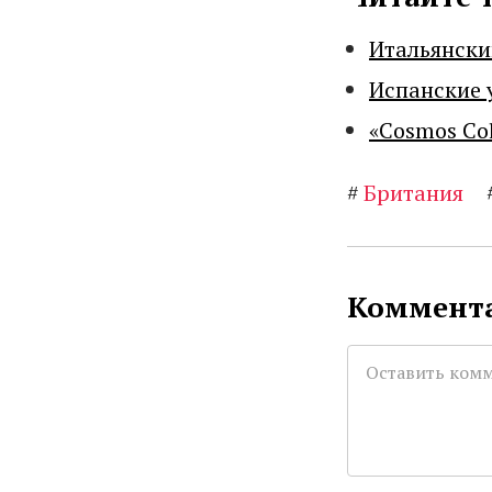
Итальянски
Испанские 
«Cosmos Co
#
Британия
Коммента