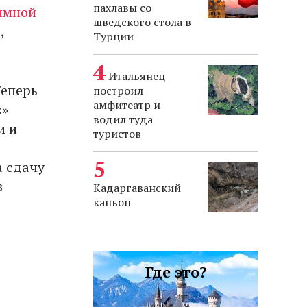
пахлавы со
имной
шведского стола в
,
Турции
Итальянец
Теперь
построил
амфитеатр и
х»
водил туда
и и
туристов
а сдачу
з
Кадаргаванский
каньон
Где это?