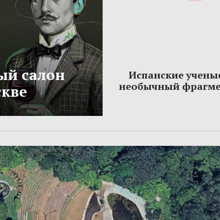
ый салон
Испанские учены
необычный фрагме
скве