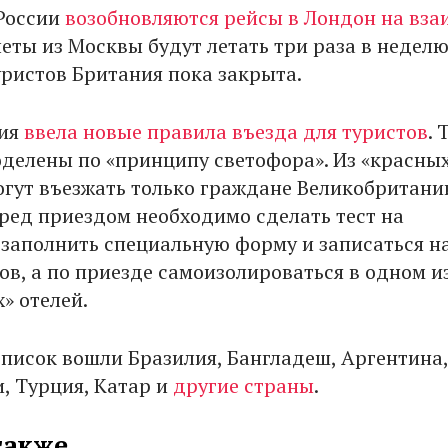
 России
возобновляются рейсы в Лондон на вза
леты из Москвы будут летать три раза в неделю
уристов Британия пока закрыта.
ния
ввела новые правила въезда для туристов
. 
оделены по «принципу светофора». Из «красны
огут въезжать только граждане Великобритани
ред приездом необходимо сделать тест на
 заполнить специальную форму и записаться н
ов, а по приезде самоизолироваться в одном и
» отелей.
список вошли Бразилия, Бангладеш, Аргентина,
и, Турция, Катар и
другие страны
.
также