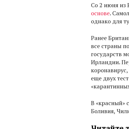
Со 2 июня из
основе
. Само
однако для т
Ранее Брита
все страны п
государств м
Ирландии. Пе
коронавирус,
еще двух тест
«карантинных
В «красный» 
Боливия, Чил
Читайте 