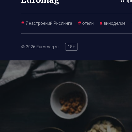
О пр
#
7 настроений Рислинга
#
отели
#
виноделие
© 2026 Euromag.ru
18+