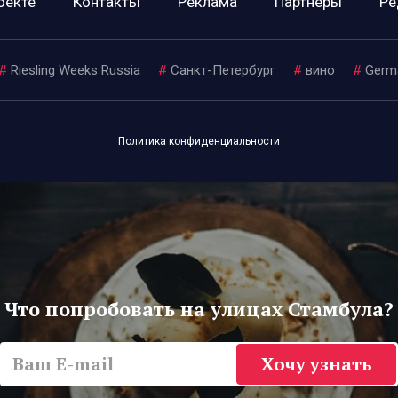
оекте
Контакты
Реклама
Партнеры
Ре
#
Riesling Weeks Russia
#
Санкт-Петербург
#
вино
#
Germ
Политика конфиденциальности
Что попробовать на улицах Стамбула?
Хочу узнать