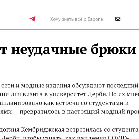
ют неудачные брюки
 сети и модные издания обсуждают последний
ини для визита в университет Дерби. По их мн
запланировано как встреча со студентами и
ями — превратилось в настоящий модный про
рцогиня Кембриджская встретилась со студент
 Дерби, чтобы узнать, как пандемия COVID-