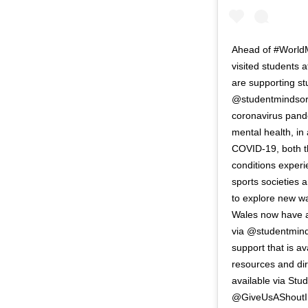
Ahead of #WorldM
visited students 
are supporting st
@studentmindsorg,
coronavirus pand
mental health, in
COVID-19, both t
conditions experi
sports societies 
to explore new wa
Wales now have a
via @studentmind
support that is ava
resources and dir
available via Stu
@GiveUsAShoutIns