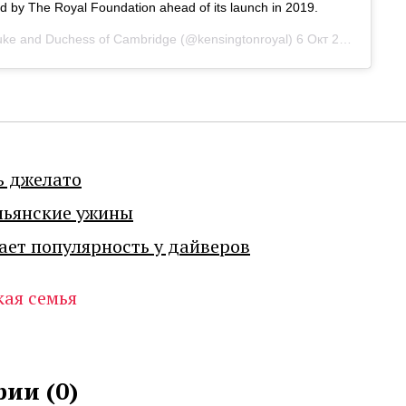
d by The Royal Foundation ahead of its launch in 2019.
ke and Duchess of Cambridge
(@kensingtonroyal)
6 Окт 2020 в 9:27 PDT
ь джелато
льянские ужины
ает популярность у дайверов
кая семья
ии (
0
)