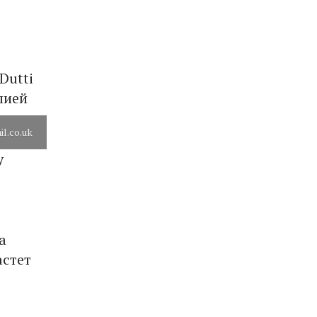
Dutti
лией
il.co.uk
у
а
астет