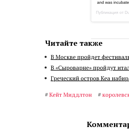
and was incubate
Публикация от
Du
Читайте также
В Москве пройдет фестивал
В «Сыроварне» пройдут ита
Греческий остров Кеа набир
#
Кейт Миддлтон
#
королевс
Комментар