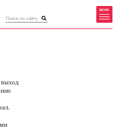
МЕНЮ
 выход
ению
вал.
ами