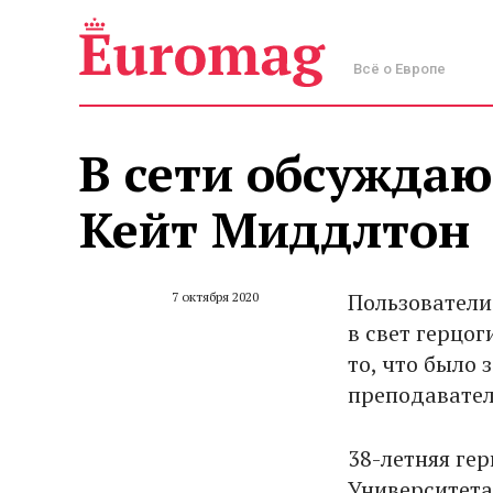
Всё о Европе
В cети обсужда
Кейт Миддлтон
Пользователи
7 октября 2020
в свет герцог
то, что было 
преподавател
38-летняя ге
Университета