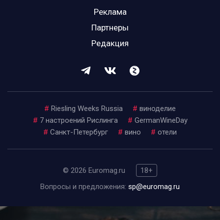
Реклама
Партнеры
Редакция
#
Riesling Weeks Russia
#
виноделие
#
7 настроений Рислинга
#
GermanWineDay
#
Санкт-Петербург
#
вино
#
отели
© 2026 Euromag.ru
18+
Вопросы и предложения:
sp@euromag.ru