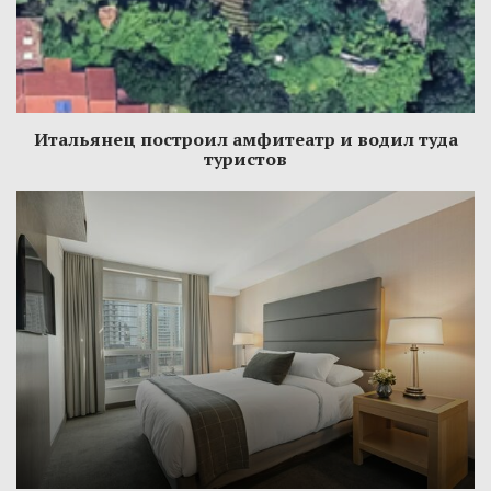
Итальянец построил амфитеатр и водил туда
туристов