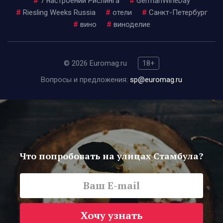
#
7 настроений Рислинга
#
GermanWineDay
#
Riesling Weeks Russia
#
отели
#
Санкт-Петербург
#
вино
#
виноделие
© 2026 Euromag.ru
18+
Вопросы и предложения:
sp@euromag.ru
Что попробовать на улицах Стамбула?
Хочу узнать