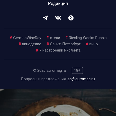
Редакция
#
GermanWineDay
#
отели
#
Riesling Weeks Russia
#
виноделие
#
Санкт-Петербург
#
вино
#
7 настроений Рислинга
© 2026 Euromag.ru
18+
Вопросы и предложения:
sp@euromag.ru