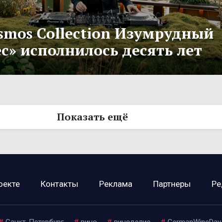
smos Collection Изумрудный
с» исполнилось десять лет
Показать ещё
оекте
Контакты
Реклама
Партнеры
Ре
#
Санкт-Петербург
#
вино
#
виноделие
#
GermanWineDay