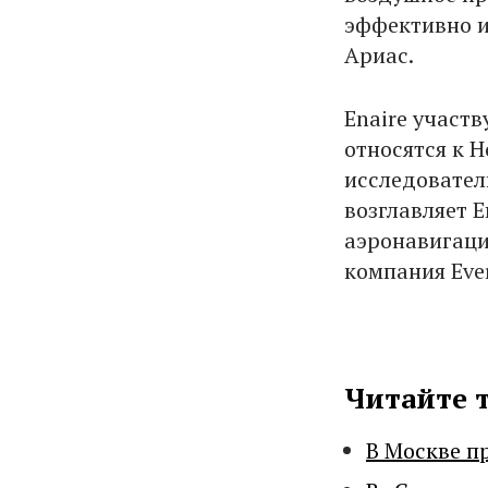
эффективно и 
Ариас.
Enaire участ
относятся к 
исследовател
возглавляет 
аэронавигаци
компания Eve
Читайте 
В Москве п