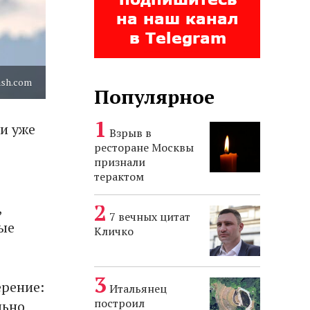
ash.com
Популярное
и уже
Взрыв в
ресторане Москвы
признали
терактом
,
7 вечных цитат
ые
Кличко
ерение:
Итальянец
построил
льно