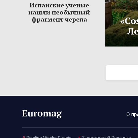
Испанские ученые
нашли необычный
«Co
фрагмент черепа
Ле
О пр
#
Riesling Weeks Russia
#
7 настроений Рислинга