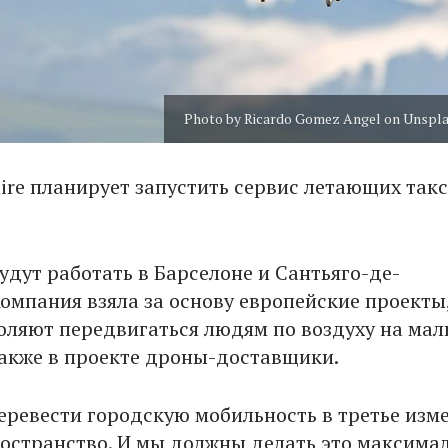
Photo by Ricardo Gomez Angel on Unspl
ire планирует запустить сервис летающих такс
удут работать в Барселоне и Сантьяго-де-
Компания взяла за основу европейские проекты
оляют передвигаться людям по воздуху на мал
Также в проекте дроны-доставщики.
еревести городскую мобильность в третье изм
остранство. И мы должны делать это максима