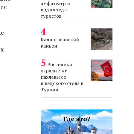
амфитеатр и
уис
водил туда
туристов
ые
Кадаргаванский
каньон
их
Россиянки
украли 5 кг
пахлавы со
шведского стола в
Турции
Где это?