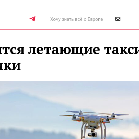
ятся летающие такс
ики