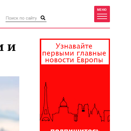
МЕНЮ
и и