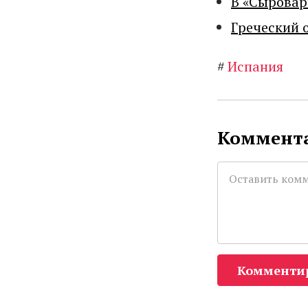
В «Сыровар
Греческий 
#
Испания
Коммента
Комменти