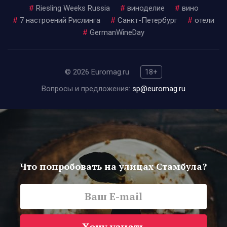
#
Riesling Weeks Russia
#
виноделие
#
вино
#
7 настроений Рислинга
#
Санкт-Петербург
#
отели
#
GermanWineDay
© 2026 Euromag.ru
18+
Вопросы и предложения:
sp@euromag.ru
Что попробовать на улицах Стамбула?
Хочу узнать