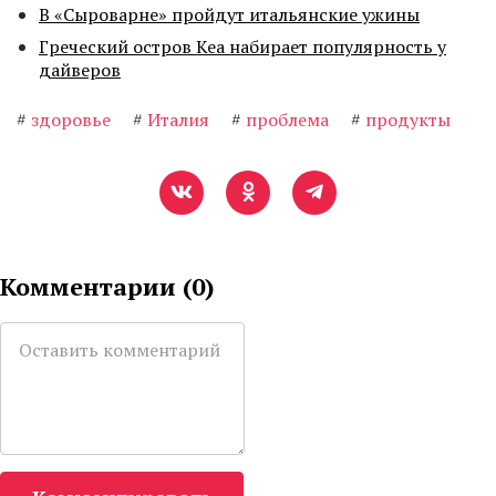
В «Сыроварне» пройдут итальянские ужины
Греческий остров Кеа набирает популярность у
дайверов
#
здоровье
#
Италия
#
проблема
#
продукты
Комментарии (
0
)