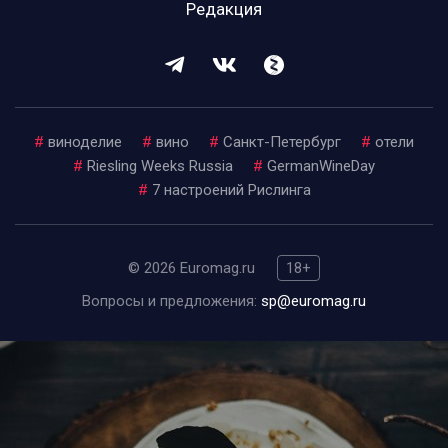
Редакция
#
виноделие
#
вино
#
Санкт-Петербург
#
отели
#
Riesling Weeks Russia
#
GermanWineDay
#
7 настроений Рислинга
© 2026 Euromag.ru
18+
Вопросы и предложения:
sp@euromag.ru