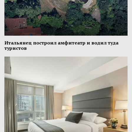
Итальянец построил амфитеатр и водил туда
туристов