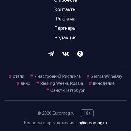
О проекте
Контакты
Реклама
Партнеры
Редакция
#
отели
#
7 настроений Рислинга
#
GermanWineDay
#
вино
#
Riesling Weeks Russia
#
виноделие
#
Санкт-Петербург
© 2026 Euromag.ru
18+
Вопросы и предложения:
sp@euromag.ru