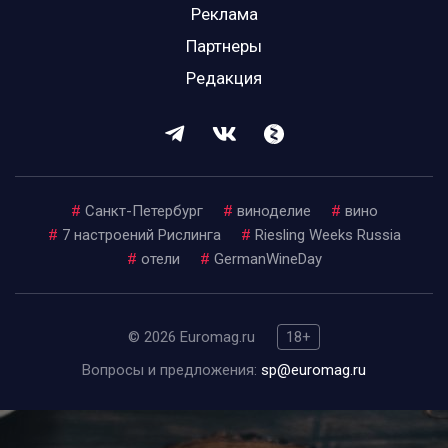
Реклама
Партнеры
Редакция
#
Санкт-Петербург
#
виноделие
#
вино
#
7 настроений Рислинга
#
Riesling Weeks Russia
#
отели
#
GermanWineDay
© 2026 Euromag.ru
18+
Вопросы и предложения:
sp@euromag.ru