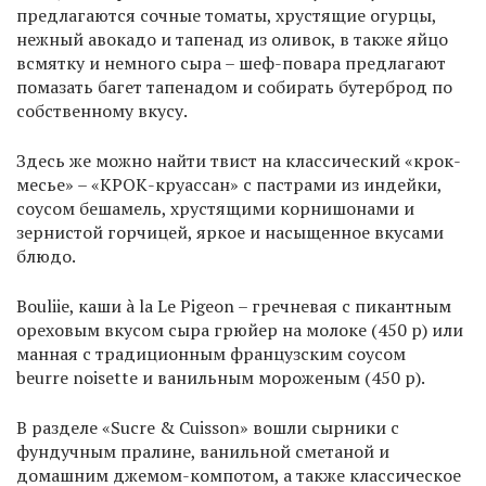
предлагаются сочные томаты, хрустящие огурцы,
нежный авокадо и тапенад из оливок, в также яйцо
всмятку и немного сыра – шеф-повара предлагают
помазать багет тапенадом и собирать бутерброд по
собственному вкусу.
Здесь же можно найти твист на классический «крок-
месье» – «КРОК-круассан» с пастрами из индейки,
соусом бешамель, хрустящими корнишонами и
зернистой горчицей, яркое и насыщенное вкусами
блюдо.
Bouliie, каши à la Le Pigeon – гречневая с пикантным
ореховым вкусом сыра грюйер на молоке (450 р) или
манная с традиционным французским соусом
beurre noisette и ванильным мороженым (450 р).
В разделе «Sucre & Cuisson» вошли сырники с
фундучным пралине, ванильной сметаной и
домашним джемом-компотом, а также классическое