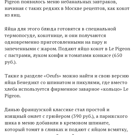
Pigeon появилось меню небанальных завтраков,
начиная с таких редких в Москве рецептов, как кокот
из яиц.
Яйца для этого блюда готовятся в специальной
термопосуде, кокотнице, и они получаются
одновременно приготовленными на пару и
запеченными с жаром. Подают яйцо кокот в Le Pigeon
с пастрами, луком конфи и томатами конкасе (650
руб.).
Также в разделе «Oeufs» можно найти и свою версию
яйца Бенедикт со шпинатом и пикулями, где вместо
хлеба используется фирменное заварное «кольцо» Le
Pigeon.
Данью французской классике стал простой и
изящный омлет с грюйером (390 руб.), а парижского
шика в меню добавили в кремовом шпинате,
который томят в сливках и подают с яйцом всмятку,