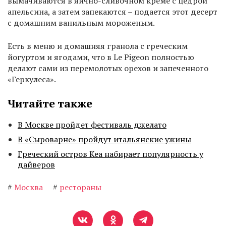
вымачиваются в яично-сливочном креме с цедрой
апельсина, а затем запекаются – подается этот десерт
с домашним ванильным мороженым.
Есть в меню и домашняя гранола с греческим
йогуртом и ягодами, что в Le Pigeon полностью
делают сами из перемолотых орехов и запеченного
«Геркулеса».
Читайте также
В Москве пройдет фестиваль джелато
В «Сыроварне» пройдут итальянские ужины
Греческий остров Кеа набирает популярность у
дайверов
#
Москва
#
рестораны