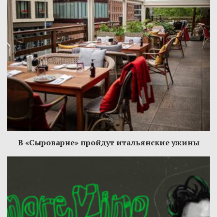
В «Сыроварне» пройдут итальянские ужины