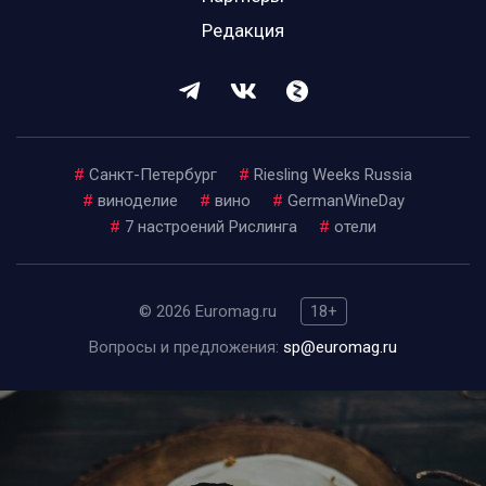
Редакция
#
Санкт-Петербург
#
Riesling Weeks Russia
#
виноделие
#
вино
#
GermanWineDay
#
7 настроений Рислинга
#
отели
© 2026 Euromag.ru
18+
Вопросы и предложения:
sp@euromag.ru