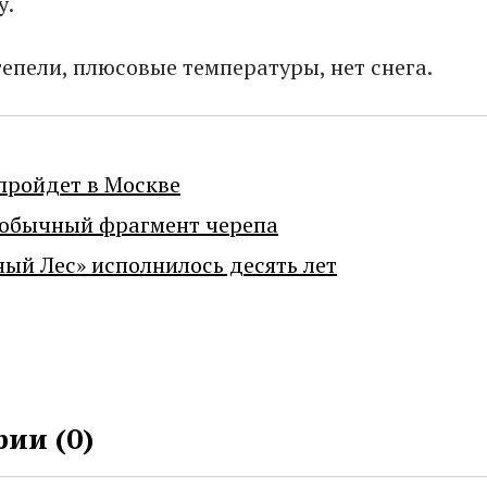
у.
тепели, плюсовые температуры, нет снега.
пройдет в Москве
еобычный фрагмент черепа
ный Лес» исполнилось десять лет
ии (
0
)