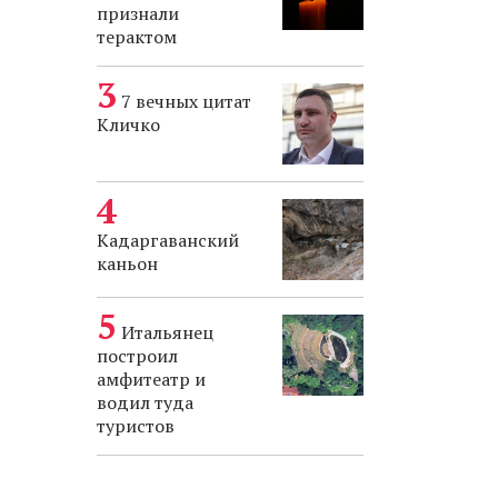
признали
терактом
7 вечных цитат
Кличко
Кадаргаванский
каньон
Итальянец
построил
амфитеатр и
водил туда
туристов