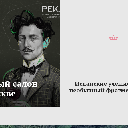
ый салон
Испанские учены
необычный фрагме
скве