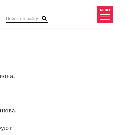
МЕНЮ
иона.
инова.
руют