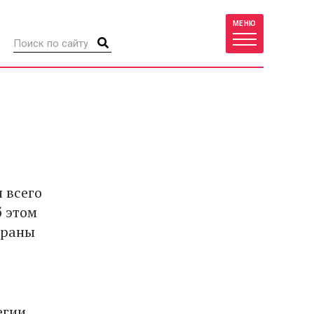
МЕНЮ
 всего
б этом
траны
егии