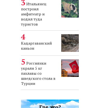
Итальянец
построил
амфитеатр и
водил туда
туристов
Кадаргаванский
каньон
Россиянки
украли 5 кг
пахлавы со
шведского стола в
Турции
Где это?