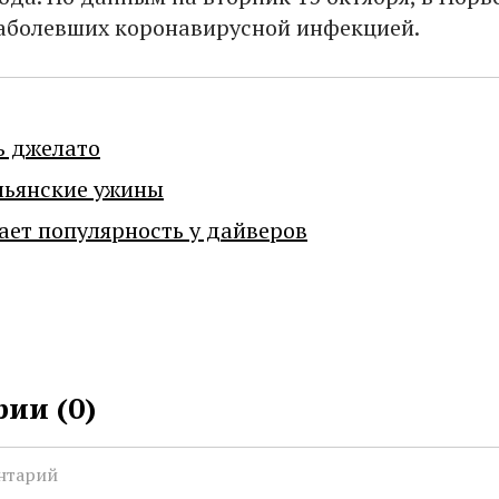
заболевших коронавирусной инфекцией.
ь джелато
льянские ужины
ает популярность у дайверов
ии (
0
)