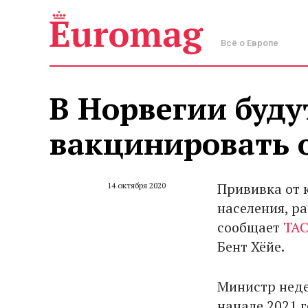
Всё о Европе
В Норвегии буду
вакцинировать 
Прививка от 
14 октября 2020
населения, р
сообщает
ТА
Бент Хёйе.
Министр неде
начале 2021 г