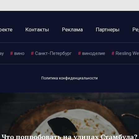
оекте
Контакты
Реклама
Партнеры
Ре
ay
#
вино
#
Санкт-Петербург
#
виноделие
#
Riesling W
Политика конфиденциальности
Что попробовать на улицах Стамбула?