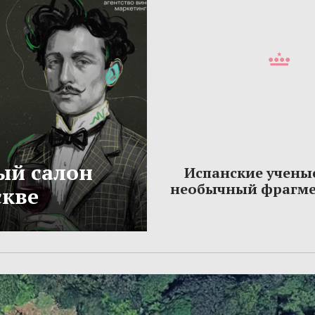
ый салон
Испанские учены
необычный фрагме
скве