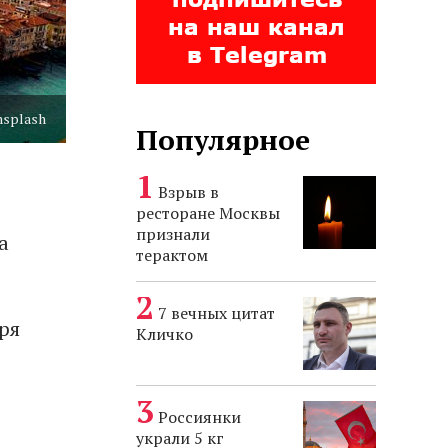
nsplash
Популярное
Взрыв в
ресторане Москвы
признали
а
терактом
7 вечных цитат
ря
Кличко
Россиянки
украли 5 кг