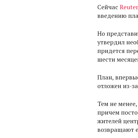
Сейчас
Reute
введению пла
Но представит
утвердил нео
придется пере
шести месяце
План, впервы
отложен из-за
Тем не менее,
причем посто
жителей цент
возвращают е