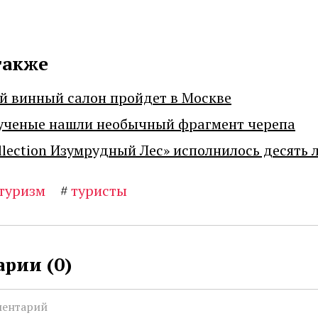
также
й винный салон пройдет в Москве
ученые нашли необычный фрагмент черепа
llection Изумрудный Лес» исполнилось десять 
туризм
#
туристы
рии (
0
)