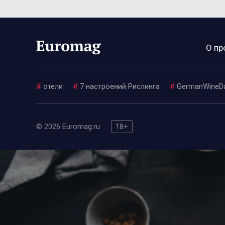
О пр
#
отели
#
7 настроений Рислинга
#
GermanWineD
© 2026 Euromag.ru
18+