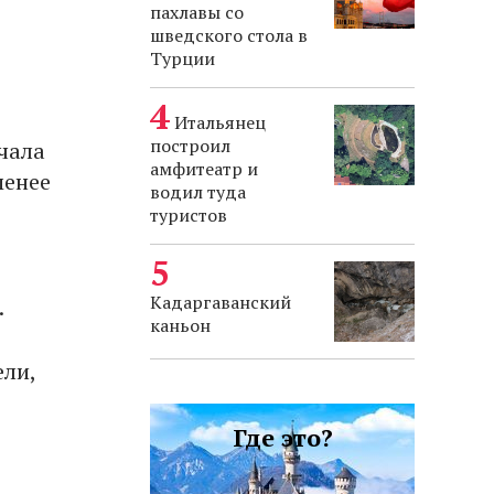
пахлавы со
шведского стола в
Турции
Итальянец
построил
ачала
амфитеатр и
менее
водил туда
туристов
Кадаргаванский
.
каньон
ели,
Где это?