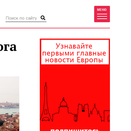
МЕНЮ
ога