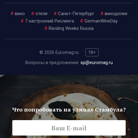
#
вино
#
отели
#
Санкт-Петербург
#
виноделие
#
7 настроений Рислинга
#
GermanWineDay
#
Riesling Weeks Russia
© 2026 Euromag.ru
18+
Вопросы и предложения:
sp@euromag.ru
Что попробовать на улицах Стамбула?