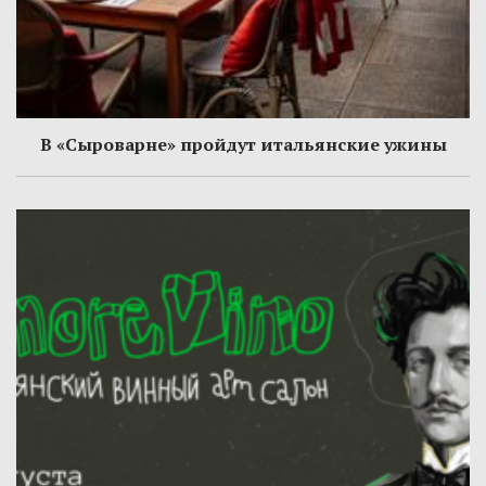
В «Сыроварне» пройдут итальянские ужины