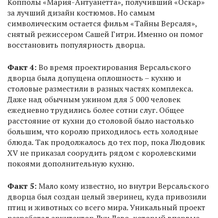
Копполы «Мария-Антуанетта», получивший «Оскар»
за лучший дизайн костюмов. Но самым
символическим остается фильм «Тайны Версаля»,
снятый режиссером Сашей Гитри. Именно он помог
восстановить популярность дворца.
Факт 4:
Во время проектирования Версальского
дворца была допущена оплошность – кухню и
столовые разместили в разных частях комплекса.
Даже над обычным ужином для 5 000 человек
ежедневно трудились более сотни слуг. Общее
расстояние от кухни до столовой было настолько
большим, что королю приходилось есть холодные
блюда. Так продолжалось до тех пор, пока Людовик
XV не приказал соорудить рядом с королевскими
покоями дополнительную кухню.
Факт 5:
Мало кому известно, но внутри Версальского
дворца был создан целый зверинец, куда привозили
птиц и животных со всего мира. Уникальный проект
разработал архитектор Луи Лево, который впервые