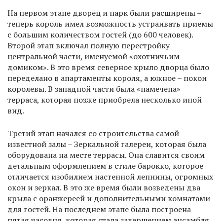
На первом этапе дворец и парк были расширены –
теперь король имел возможность устраивать приемы
с большим количеством гостей (до 600 человек).
Второй этап включал полную перестройку
центральной части, именуемой «охотничьим
домиком». В это время северное крыло дворца было
переделано в апартаменты короля, а южное – покои
королевы. В западной части была «намечена»
терраса, которая позже приобрела несколько иной
вид.
Третий этап начался со строительства самой
известной залы – Зеркальной галереи, которая была
оборудована на месте террасы. Она славится своим
детальным оформлением в стиле барокко, которое
отличается изобилием настенной лепнины, огромных
окон и зеркал. В это же время были возведены два
крыла с оранжереей и дополнительными комнатами
для гостей. На последнем этапе была построена
пятая часовня, которая стала завершением ансамбля.