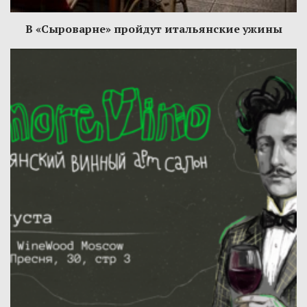
В «Сыроварне» пройдут итальянские ужины