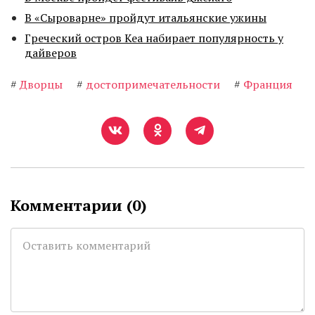
В «Сыроварне» пройдут итальянские ужины
Греческий остров Кеа набирает популярность у
дайверов
#
Дворцы
#
достопримечательности
#
Франция
Комментарии (
0
)