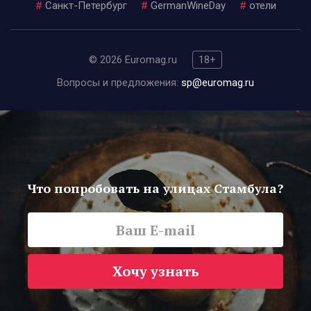
#
Санкт-Петербург
#
GermanWineDay
#
отели
© 2026 Euromag.ru
18+
Вопросы и предложения:
sp@euromag.ru
Что попробовать на улицах Стамбула?
Хочу узнать