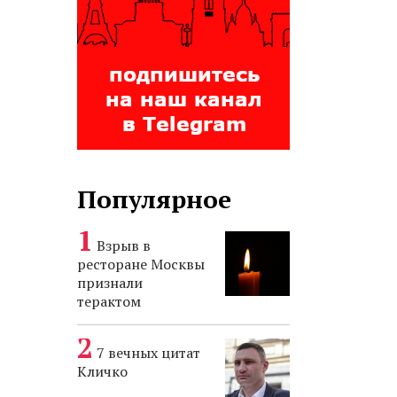
Популярное
Взрыв в
ресторане Москвы
признали
терактом
7 вечных цитат
Кличко