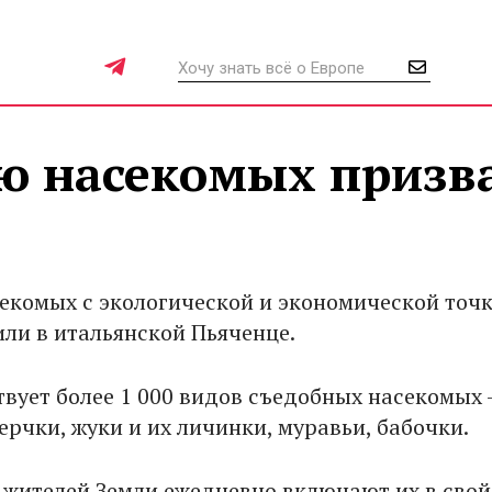
ю насекомых призв
екомых с экологической и экономической точ
или в итальянской Пьяченце.
твует более 1 000 видов съедобных насекомых 
ерчки, жуки и их личинки, муравьи, бабочки.
 жителей Земли ежедневно включают их в свой