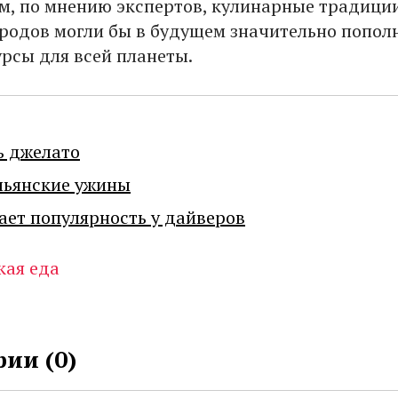
м, по мнению экспертов, кулинарные традици
родов могли бы в будущем значительно попол
рсы для всей планеты.
ь джелато
льянские ужины
ает популярность у дайверов
кая еда
ии (
0
)