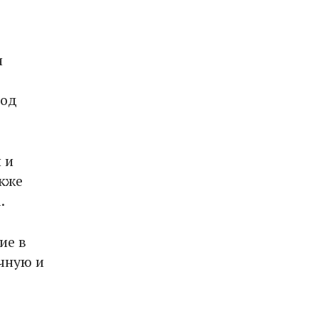
и
под
 и
акже
.
ие в
чную и