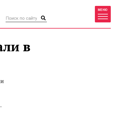
МЕНЮ
али в
ки
–