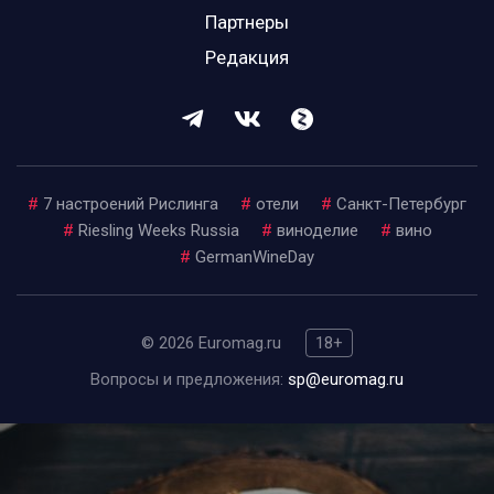
Партнеры
Редакция
#
7 настроений Рислинга
#
отели
#
Санкт-Петербург
#
Riesling Weeks Russia
#
виноделие
#
вино
#
GermanWineDay
© 2026 Euromag.ru
18+
Вопросы и предложения:
sp@euromag.ru