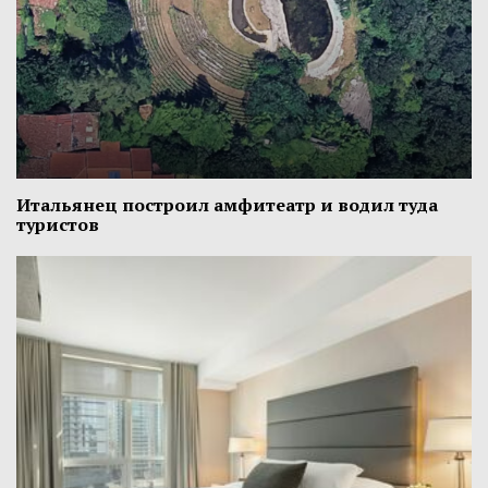
Итальянец построил амфитеатр и водил туда
туристов