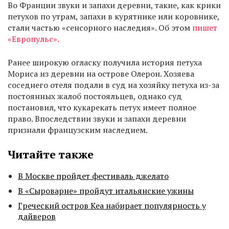
Во Франции звуки и запахи деревни, такие, как крики
петухов по утрам, запахи в курятнике или коровнике,
стали частью «сенсорного наследия». Об этом
пишет
«Европульс».
Ранее широкую огласку получила история петуха
Мориса из деревни на острове Олерон. Хозяева
соседнего отеля подали в суд на хозяйку петуха из-за
постоянных жалоб постояльцев, однако суд
постановил, что кукарекать петух имеет полное
право. Впоследствии звуки и запахи деревни
признали французским наследием.
Читайте также
В Москве пройдет фестиваль джелато
В «Сыроварне» пройдут итальянские ужины
Греческий остров Кеа набирает популярность у
дайверов